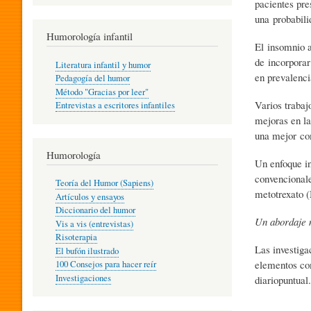
pacientes pre
R
una probabili
Humorología infantil
El insomnio a
A
de incorporar
Literatura infantil y humor
en prevalenci
Pedagogía del humor
Método "Gracias por leer"
I
Varios trabaj
Entrevistas a escritores infantiles
mejoras en la
una mejor com
N
Humorología
Un enfoque i
convencionale
Teoría del Humor (Sapiens)
F
metotrexato (
Artículos y ensayos
Diccionario del humor
Un abordaje 
Vis a vis (entrevistas)
A
Risoterapia
Las investig
El bufón ilustrado
elementos com
100 Consejos para hacer reír
Investigaciones
diariopuntual
N