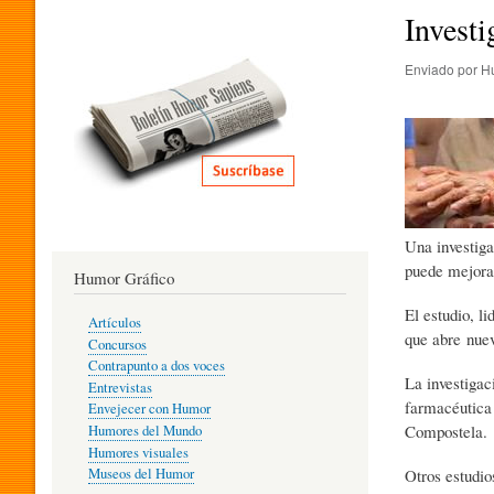
I
Investi
Enviado por
H
T
E
R
Una investig
puede mejorar
Humor Gráfico
A
El estudio, l
Artículos
que abre nuev
Concursos
T
Contrapunto a dos voces
La investiga
Entrevistas
farmacéutica
Envejecer con Humor
Compostela.
Humores del Mundo
U
Humores visuales
Otros estudio
Museos del Humor