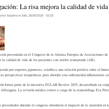
E
P
E
gación: La risa mejora la calidad de vida
umor Sapiens
el
Sáb, 28/06/2025 - 02:33
O
I
L
R
N
Í
Í
I
C
ación presentada en el Congreso de la Alianza Europea de Asociaciones d
 la calidad de vida de los pacientes con artritis reumatoide (AR).
A
Ó
U
iderado por expertos japoneses, establece una relación positiva entre el humor
as perspectivas terapéuticas para abordar esta enfermedad inflamatoria cr
D
N
L
ción forma parte de la iniciativa EULAR Review 2025, desarrollada en con
 Alfasigma. La revisión médica estuvo a cargo de la reumatóloga Eva Pér
E
Y
A
s presentados durante el congreso abordaron el impacto de la ansiedad en la