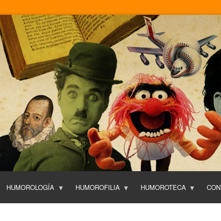
Pasar
al
contenido
principal
HUMOROLOGÍA
HUMOROFILIA
HUMOROTECA
CON
T
O
P