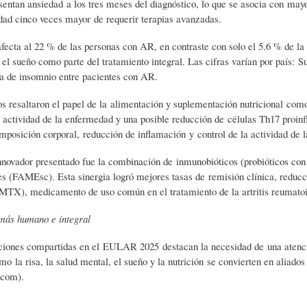
sentan ansiedad a los tres meses del diagnóstico, lo que se asocia con mayo
L
A
S
dad cinco veces mayor de requerir terapias avanzadas.
fecta al 22 % de las personas con AR, en contraste con solo el 5.6 % de la 
H
C
D
 el sueño como parte del tratamiento integral. Las cifras varían por país: 
a de insomnio entre pacientes con AR.
U
T
E
os resaltaron el papel de la alimentación y suplementación nutricional com
 actividad de la enfermedad y una posible reducción de células Th17 proin
posición corporal, reducción de inflamación y control de la actividad de 
M
U
H
nnovador presentado fue la combinación de inmunobióticos (probióticos co
s (FAMEsc). Esta sinergia logró mejores tasas de remisión clínica, reducci
O
A
U
MTX), medicamento de uso común en el tratamiento de la artritis reumato
más humano e integral
R
L
M
aciones compartidas en el EULAR 2025 destacan la necesidad de una atenci
o la risa, la salud mental, el sueño y la nutrición se convierten en aliados
.com).
(
I
O