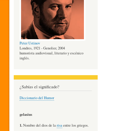
O
G
Peter Ustinov
Í
Londres, 1921 - Genolier, 2004
humorista audiovisual, literario y escénico
inglés.
A
D
¿Sabías el significado?
Diccionario del Humor
E
gelasius
L
1.
Nombre del dios de la
risa
entre los griegos.