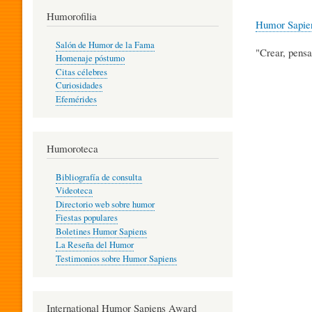
T
Humorofilia
Humor Sapie
Salón de Humor de la Fama
"Crear, pensa
Homenaje póstumo
I
Citas célebres
Curiosidades
Efemérides
L
Humoroteca
Y
Bibliografía de consulta
Videoteca
H
Directorio web sobre humor
Fiestas populares
Boletines Humor Sapiens
U
La Reseña del Humor
Testimonios sobre Humor Sapiens
M
International Humor Sapiens Award