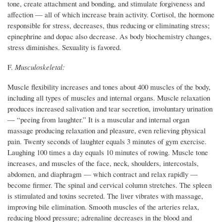
tone, create attachment and bonding, and stimulate forgiveness and
affection — all of which increase brain activity. Cortisol, the hormone
responsible for stress, decreases, thus reducing or eliminating stress;
epinephrine and dopac also decrease. As body biochemistry changes,
stress diminishes. Sexuality is favored.
F.
Musculoskeletal:
Muscle flexibility increases and tones about 400 muscles of the body,
including all types of muscles and internal organs. Muscle relaxation
produces increased salivation and tear secretion, involuntary urination
— “peeing from laughter.” It is a muscular and internal organ
massage producing relaxation and pleasure, even relieving physical
pain. Twenty seconds of laughter equals 3 minutes of gym exercise.
Laughing 100 times a day equals 10 minutes of rowing. Muscle tone
increases, and muscles of the face, neck, shoulders, intercostals,
abdomen, and diaphragm — which contract and relax rapidly —
become firmer. The spinal and cervical column stretches. The spleen
is stimulated and toxins secreted. The liver vibrates with massage,
improving bile elimination. Smooth muscles of the arteries relax,
reducing blood pressure; adrenaline decreases in the blood and