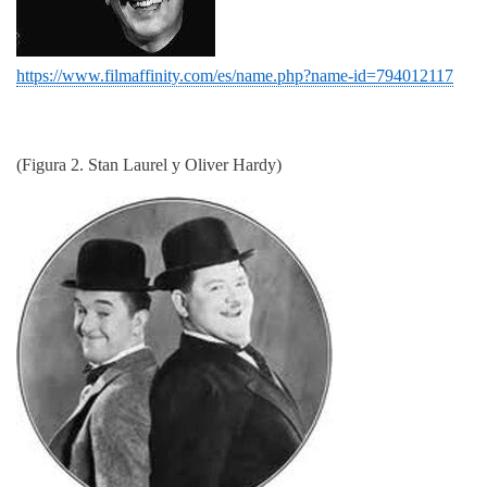
https://www.filmaffinity.com/es/name.php?name-id=794012117
(Figura 2. Stan Laurel y Oliver Hardy)
Imagen