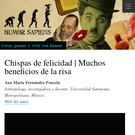
Pasar
al
contenido
principal
Crear, pensar y vivir con humor
Chispas de felicidad | Muchos
beneficios de la risa
Ana María Fernández Poncela
Antropóloga, investigadora y docente. Universidad Autónoma
Metropolitana. México.
.
Web del autor