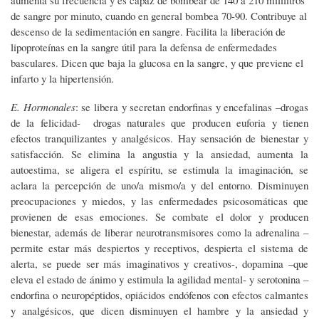
aumenta su frecuencia y es capaz de bombear de 140 a 210 mililitros
de sangre por minuto, cuando en general bombea 70-90. Contribuye al
descenso de la sedimentación en sangre. Facilita la liberación de
lipoproteínas en la sangre útil para la defensa de enfermedades
basculares. Dicen que baja la glucosa en la sangre, y que previene el
infarto y la hipertensión.
E. Hormonales
: se libera y secretan endorfinas y encefalinas –drogas
de la felicidad- drogas naturales que producen euforia y tienen
efectos tranquilizantes y analgésicos. Hay sensación de bienestar y
satisfacción. Se elimina la angustia y la ansiedad, aumenta la
autoestima, se aligera el espíritu, se estimula la imaginación, se
aclara la percepción de uno/a mismo/a y del entorno. Disminuyen
preocupaciones y miedos, y las enfermedades psicosomáticas que
provienen de esas emociones. Se combate el dolor y producen
bienestar, además de liberar neurotransmisores como la adrenalina –
permite estar más despiertos y receptivos, despierta el sistema de
alerta, se puede ser más imaginativos y creativos-, dopamina –que
eleva el estado de ánimo y estimula la agilidad mental- y serotonina –
endorfina o neuropéptidos, opiácidos endófenos con efectos calmantes
y analgésicos, que dicen disminuyen el hambre y la ansiedad y