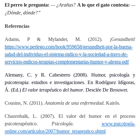
El perro le pregunta:
— ¿Arañas?
A lo que el gato contesta:
—
¿Dónde, dónde?
”
Referencias
Adams, P & Mylander, M. (2012). ¡Gesundheit!
https://www.perlego.com/book/959658/gesundheit-por-la-buena-
salud-del-individuo-el-sistema-mdico-y-la-sociedad-a-travs-de-
servicios-mdicos-terapias-complementarias-humor-y-alegra-pdf
Alemany, C. y R. Cabestrero (2008). Humor, psicología y
psicoterapia: estudios e investigaciones. En Rodríguez Idígoras,
Á. (Ed.)
El valor terapéutico del humor
. Desclée De Brouwer.
Cousins, N. (2011).
Anatomía de una enfermedad
. Kairós.
Chazenbalk, L. (2007). El valor del humor en el proceso
psicoterapéutico.
Psicología.
www.psicología-
online.com/artículos/2007/humor_terapeutico.shtml