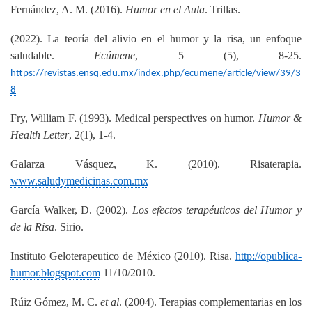
Fernández, A. M. (2016).
Humor en el Aula
. Trillas.
(2022). La teoría del alivio en el humor y la risa, un enfoque
saludable.
Ecúmene
, 5 (5), 8-25.
https://revistas.ensq.edu.mx/index.php/ecumene/article/view/39/3
8
Fry, William F. (1993). Medical perspectives on humor.
Humor &
Health Letter
, 2(1), 1-4.
Galarza Vásquez, K. (2010). Risaterapia.
www.saludymedicinas.com.mx
García Walker, D. (2002).
Los efectos terapéuticos del Humor y
de la Risa
. Sirio.
Instituto Geloterapeutico de México (2010). Risa.
http://opublica-
humor.blogspot.com
11/10/2010.
Rúiz Gómez, M. C.
et al
. (2004). Terapias complementarias en los