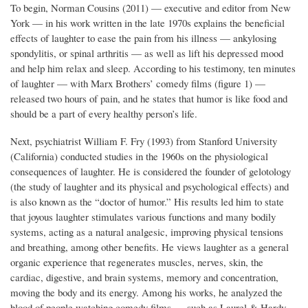
To begin, Norman Cousins (2011) — executive and editor from New
York — in his work written in the late 1970s explains the beneficial
effects of laughter to ease the pain from his illness — ankylosing
spondylitis, or spinal arthritis — as well as lift his depressed mood
and help him relax and sleep. According to his testimony, ten minutes
of laughter — with Marx Brothers’ comedy films (figure 1) —
released two hours of pain, and he states that humor is like food and
should be a part of every healthy person’s life.
Next, psychiatrist William F. Fry (1993) from Stanford University
(California) conducted studies in the 1960s on the physiological
consequences of laughter. He is considered the founder of gelotology
(the study of laughter and its physical and psychological effects) and
is also known as the “doctor of humor.” His results led him to state
that joyous laughter stimulates various functions and many bodily
systems, acting as a natural analgesic, improving physical tensions
and breathing, among other benefits. He views laughter as a general
organic experience that regenerates muscles, nerves, skin, the
cardiac, digestive, and brain systems, memory and concentration,
moving the body and its energy. Among his works, he analyzed the
blood of people watching comedy films — such as Laurel & Hardy