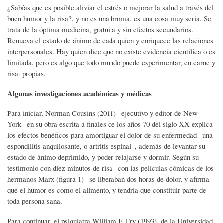
¿Sabías que es posible aliviar el estrés o mejorar la salud a través del
buen humor y la risa?, y no es una broma, es una cosa muy seria. Se
trata de la óptima medicina, gratuita y sin efectos secundarios.
Renueva el estado de ánimo de cada quien y enriquece las relaciones
interpersonales. Hay quien dice que no existe evidencia científica o es
limitada, pero es algo que todo mundo puede experimentar, en carne y
risa. propias.
Algunas investigaciones académicas y médicas
Para iniciar, Norman Cousins (2011) –ejecutivo y editor de New
York– en su obra escrita a finales de los años 70 del siglo XX explica
los efectos benéficos para amortiguar el dolor de su enfermedad –una
espondilitis anquilosante, o artritis espinal–, además de levantar su
estado de ánimo deprimido, y poder relajarse y dormir. Según su
testimonio con diez minutos de risa –con las películas cómicas de los
hermanos Marx (figura 1)– se liberaban dos horas de dolor, y afirma
que el humor es como el alimento, y tendría que constituir parte de
toda persona sana.
Para continuar, el psiquiatra William F. Fry (1993), de la Universidad