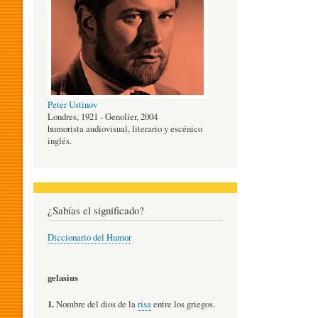
O
G
Peter Ustinov
Í
Londres, 1921 - Genolier, 2004
humorista audiovisual, literario y escénico
inglés.
A
D
¿Sabías el significado?
Diccionario del Humor
E
gelasius
L
1.
Nombre del dios de la
risa
entre los griegos.