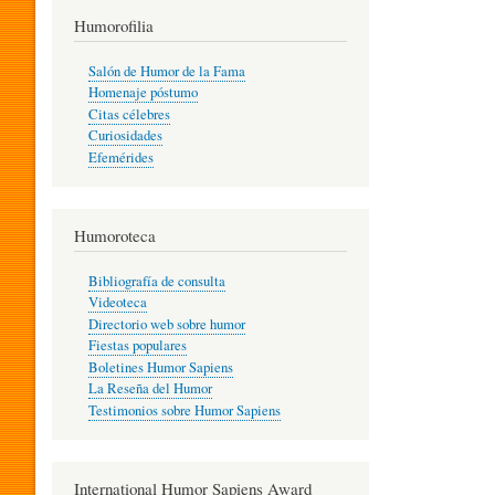
T
Humorofilia
Salón de Humor de la Fama
Homenaje póstumo
I
Citas célebres
Curiosidades
Efemérides
L
Humoroteca
Y
Bibliografía de consulta
Videoteca
H
Directorio web sobre humor
Fiestas populares
Boletines Humor Sapiens
U
La Reseña del Humor
Testimonios sobre Humor Sapiens
M
International Humor Sapiens Award