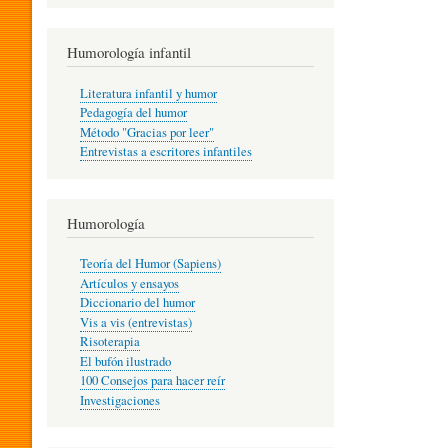
R
Humorología infantil
A
Literatura infantil y humor
Pedagogía del humor
Método "Gracias por leer"
I
Entrevistas a escritores infantiles
N
Humorología
Teoría del Humor (Sapiens)
F
Artículos y ensayos
Diccionario del humor
Vis a vis (entrevistas)
A
Risoterapia
El bufón ilustrado
100 Consejos para hacer reír
Investigaciones
N