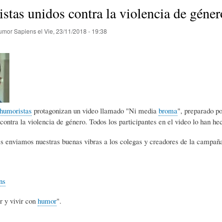
E
P
E
tas unidos contra la violencia de géne
umor Sapiens
el
Vie, 23/11/2018 - 19:38
O
I
L
R
N
Í
Í
I
C
humoristas
protagonizan un video llamado "Ni media
broma
", preparado p
 contra la violencia de género. Todos los participantes en el video lo han h
A
Ó
U
s enviamos nuestras buenas vibras a los colegas y creadores de la campañ
D
N
L
ns
E
Y
A
r y vivir con
humor
".