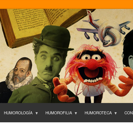
Pasar
al
contenido
principal
HUMOROLOGÍA
HUMOROFILIA
HUMOROTECA
CON
T
O
P