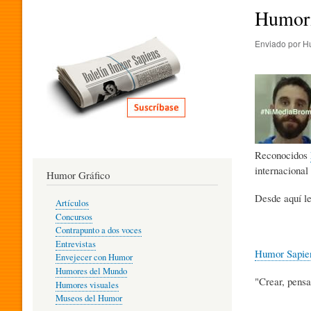
I
Humoris
Enviado por
H
T
E
R
Reconocidos
internacional
Humor Gráfico
A
Desde aquí le
Artículos
Concursos
T
Contrapunto a dos voces
Entrevistas
Humor Sapie
Envejecer con Humor
Humores del Mundo
U
"Crear, pensa
Humores visuales
Museos del Humor