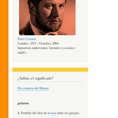
O
G
Peter Ustinov
Í
Londres, 1921 - Genolier, 2004
humorista audiovisual, literario y escénico
inglés.
A
D
¿Sabías el significado?
Diccionario del Humor
E
gelasius
L
1.
Nombre del dios de la
risa
entre los griegos.