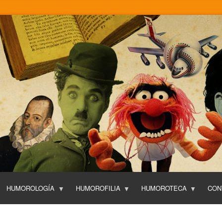
Pasar
al
contenido
principal
HUMOROLOGÍA
HUMOROFILIA
HUMOROTECA
CON
T
O
P