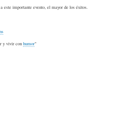
L
A
S
 este importante evento, el mayor de los éxitos.
H
C
D
ns
r y vivir con
humor
"
U
T
E
M
U
H
O
A
U
R
L
M
(
I
O