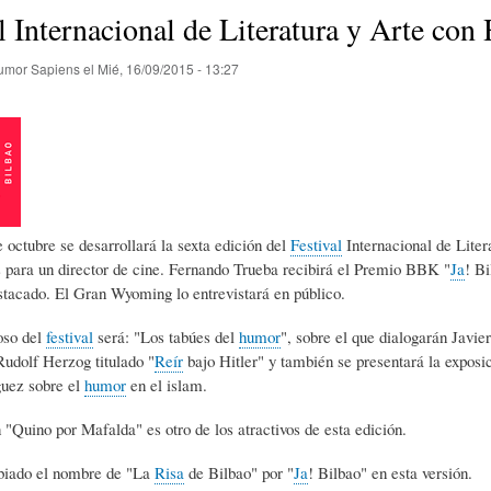
E
P
E
l Internacional de Literatura y Arte co
umor Sapiens
el
Mié, 16/09/2015 - 13:27
O
I
L
R
N
Í
Í
I
C
e octubre se desarrollará la sexta edición del
Festival
Internacional de Liter
 para un director de cine. Fernando Trueba recibirá el Premio BBK "
Ja
! Bi
tacado. El Gran Wyoming lo entrevistará en público.
A
Ó
U
oso del
festival
será: "Los tabúes del
humor
", sobre el que dialogarán Javi
udolf Herzog titulado "
Reír
bajo Hitler" y también se presentará la exposi
D
N
L
uez sobre el
humor
en el islam.
 "Quino por Mafalda" es otro de los atractivos de esta edición.
E
Y
A
biado el nombre de "La
Risa
de Bilbao" por "
Ja
! Bilbao" en esta versión.