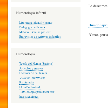
R
Le deseamos a
Humorología infantil
A
Literatura infantil y humor
Humor Sapie
Pedagogía del humor
Método "Gracias por leer"
"Crear, pensa
I
Entrevistas a escritores infantiles
N
Humorología
Teoría del Humor (Sapiens)
F
Artículos y ensayos
Diccionario del humor
Vis a vis (entrevistas)
A
Risoterapia
El bufón ilustrado
100 Consejos para hacer reír
Investigaciones
N