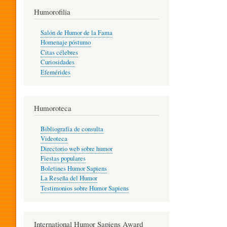
T
Humorofilia
Salón de Humor de la Fama
Homenaje póstumo
I
Citas célebres
Curiosidades
Efemérides
L
Humoroteca
Y
Bibliografía de consulta
Videoteca
H
Directorio web sobre humor
Fiestas populares
Boletines Humor Sapiens
U
La Reseña del Humor
Testimonios sobre Humor Sapiens
M
International Humor Sapiens Award