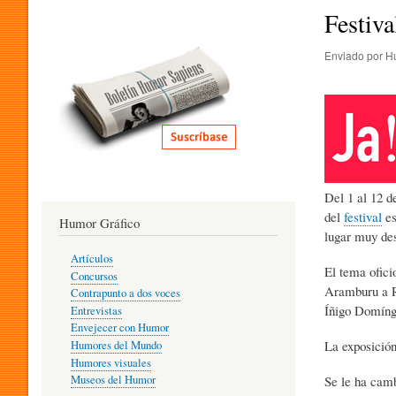
I
Festiva
Enviado por
H
T
E
R
Del 1 al 12 d
del
festival
es
Humor Gráfico
A
lugar muy des
Artículos
El tema ofici
Concursos
Aramburu a R
T
Contrapunto a dos voces
Íñigo Domíng
Entrevistas
Envejecer con Humor
La exposición
Humores del Mundo
U
Humores visuales
Se le ha cam
Museos del Humor