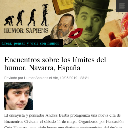
Pasar
al
contenido
principal
Crear, pensar y vivir con humor
Encuentros sobre los límites del
humor. Navarra, España
Enviado por
Humor Sapiens
el
Vie, 10/05/2019 - 23:21
El ensayista y pensador Andrés Barba protagoniza una nueva cita de
Encuentros Civican, el sábado 11 de mayo. Organizado por Fundación
Caja Navarra, este ciclo busca que distintos protagonistas del ámbito