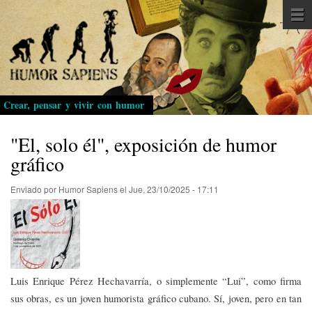
Pasar
al
contenido
principal
Crear, pensar y vivir con humor
"El, solo él", exposición de humor
gráfico
Enviado por
Humor Sapiens
el
Jue, 23/10/2025 - 17:11
Luis Enrique Pérez Hechavarría, o simplemente “Lui”, como firma
sus obras, es un joven humorista gráfico cubano. Sí, joven, pero en tan