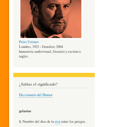
O
G
Peter Ustinov
Í
Londres, 1921 - Genolier, 2004
humorista audiovisual, literario y escénico
inglés.
A
D
¿Sabías el significado?
Diccionario del Humor
E
gelasius
L
1.
Nombre del dios de la
risa
entre los griegos.