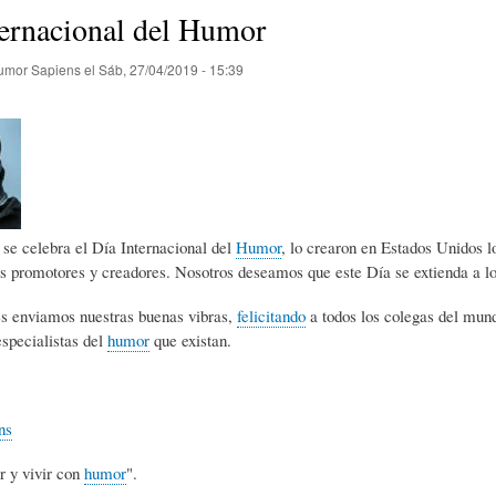
E
P
E
ternacional del Humor
umor Sapiens
el
Sáb, 27/04/2019 - 15:39
O
I
L
R
N
Í
Í
I
C
l se celebra el Día Internacional del
Humor
, lo crearon en Estados Unidos lo
s promotores y creadores. Nosotros deseamos que este Día se extienda a los
A
Ó
U
es enviamos nuestras buenas vibras,
felicitando
a todos los colegas del mund
especialistas del
humor
que existan.
D
N
L
ns
E
Y
A
r y vivir con
humor
".