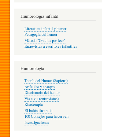
R
Humorología infantil
A
Literatura infantil y humor
Pedagogía del humor
Método "Gracias por leer"
I
Entrevistas a escritores infantiles
N
Humorología
Teoría del Humor (Sapiens)
F
Artículos y ensayos
Diccionario del humor
Vis a vis (entrevistas)
A
Risoterapia
El bufón ilustrado
100 Consejos para hacer reír
Investigaciones
N