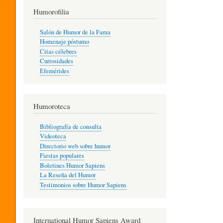
T
Humorofilia
Salón de Humor de la Fama
Homenaje póstumo
I
Citas célebres
Curiosidades
Efemérides
L
Humoroteca
Y
Bibliografía de consulta
Videoteca
H
Directorio web sobre humor
Fiestas populares
Boletines Humor Sapiens
U
La Reseña del Humor
Testimonios sobre Humor Sapiens
M
International Humor Sapiens Award