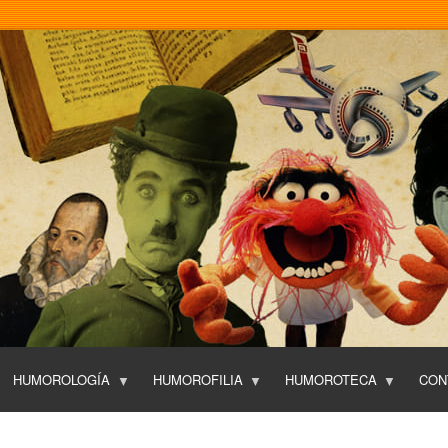
Pasar
al
contenido
principal
HUMOROLOGÍA
HUMOROFILIA
HUMOROTECA
CON
T
O
P