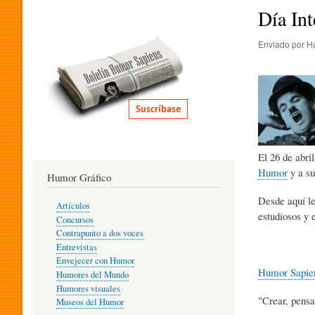
I
Día In
Enviado por
H
T
E
R
El 26 de abri
Humor
y a su
Humor Gráfico
A
Desde aquí l
Artículos
estudiosos y 
Concursos
T
Contrapunto a dos voces
Entrevistas
Envejecer con Humor
Humor Sapie
Humores del Mundo
U
Humores visuales
"Crear, pensa
Museos del Humor