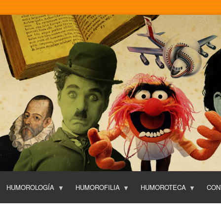
Pasar
al
contenido
principal
HUMOROLOGÍA
HUMOROFILIA
HUMOROTECA
CON
T
O
P