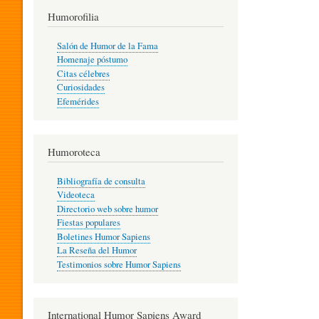
T
Humorofilia
Salón de Humor de la Fama
Homenaje póstumo
I
Citas célebres
Curiosidades
Efemérides
L
Humoroteca
Y
Bibliografía de consulta
Videoteca
H
Directorio web sobre humor
Fiestas populares
Boletines Humor Sapiens
U
La Reseña del Humor
Testimonios sobre Humor Sapiens
M
International Humor Sapiens Award