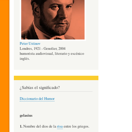
O
G
Peter Ustinov
Í
Londres, 1921 - Genolier, 2004
humorista audiovisual, literario y escénico
inglés.
A
D
¿Sabías el significado?
Diccionario del Humor
E
gelasius
L
1.
Nombre del dios de la
risa
entre los griegos.