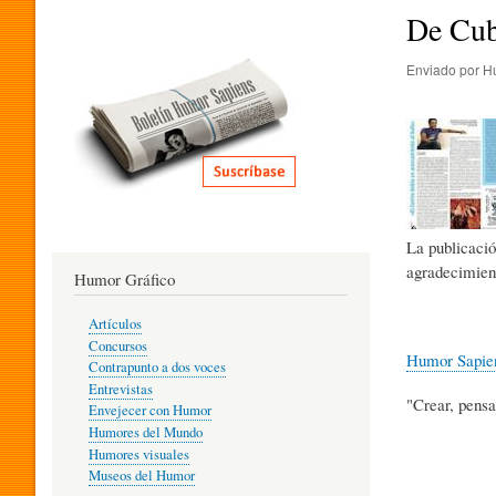
I
De Cub
Enviado por
H
T
E
R
La publicació
agradecimien
Humor Gráfico
A
Artículos
Concursos
Humor Sapie
T
Contrapunto a dos voces
Entrevistas
"Crear, pensa
Envejecer con Humor
Humores del Mundo
U
Humores visuales
Museos del Humor