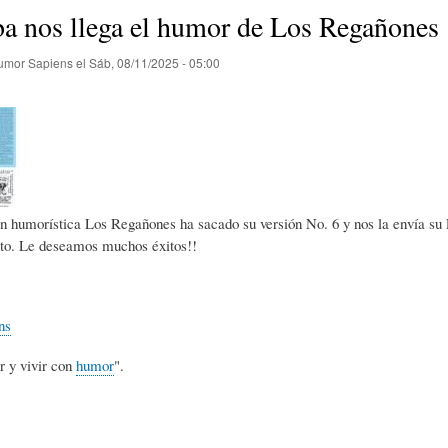
E
P
E
a nos llega el humor de Los Regañones
umor Sapiens
el
Sáb, 08/11/2025 - 05:00
O
I
L
R
N
Í
Í
I
C
n humorística Los Regañones ha sacado su versión No. 6 y nos la envía su E
to. Le deseamos muchos éxitos!!
A
Ó
U
ns
D
N
L
r y vivir con
humor
".
E
Y
A