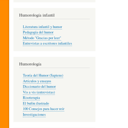
R
Humorología infantil
A
Literatura infantil y humor
Pedagogía del humor
Método "Gracias por leer"
I
Entrevistas a escritores infantiles
N
Humorología
Teoría del Humor (Sapiens)
F
Artículos y ensayos
Diccionario del humor
Vis a vis (entrevistas)
A
Risoterapia
El bufón ilustrado
100 Consejos para hacer reír
Investigaciones
N