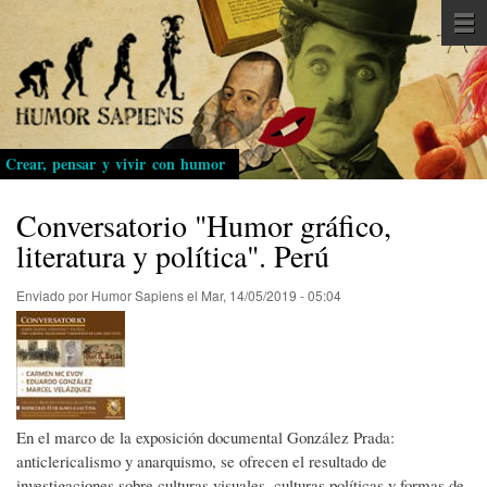
Pasar
al
contenido
principal
Crear, pensar y vivir con humor
Conversatorio "Humor gráfico,
literatura y política". Perú
Enviado por
Humor Sapiens
el
Mar, 14/05/2019 - 05:04
En el marco de la exposición documental González Prada:
anticlericalismo y anarquismo, se ofrecen el resultado de
investigaciones sobre culturas visuales, culturas políticas y formas de