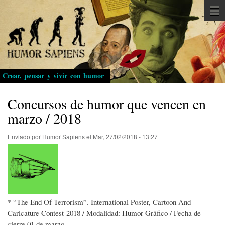
Pasar
al
contenido
principal
Crear, pensar y vivir con humor
Concursos de humor que vencen en
marzo / 2018
Enviado por
Humor Sapiens
el
Mar, 27/02/2018 - 13:27
* “The End Of Terrorism”. International Poster, Cartoon And
Caricature Contest-2018 / Modalidad: Humor Gráfico / Fecha de
cierre 01 de marzo.