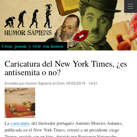
Pasar
al
contenido
principal
Crear, pensar y vivir con humor
Caricatura del New York Times, ¿es
antisemita o no?
Enviado por
Humor Sapiens
el
Dom, 05/05/2019 - 16:51
La
caricatura
, del ilustrador portugués António Moreira Antunes,
publicada en el New York Times, retrató a un presidente ciego
Trump, vestido con un kipa, dirigido por Benjamin Netanyahu