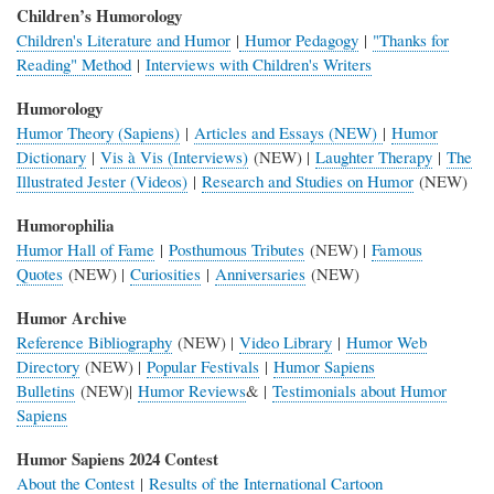
Children’s Humorology
Children's Literature and Humor
|
Humor Pedagogy
|
"Thanks for
Reading" Method
|
Interviews with Children's Writers
Humorology
Humor Theory (Sapiens)
|
Articles and Essays (NEW)
|
Humor
Dictionary
|
Vis à Vis (Interviews)
(NEW) |
Laughter Therapy
|
The
Illustrated Jester (Videos)
|
Research and Studies on Humor
(NEW)
Humorophilia
Humor Hall of Fame
|
Posthumous Tributes
(NEW) |
Famous
Quotes
(NEW) |
Curiosities
|
Anniversaries
(NEW)
Humor Archive
Reference Bibliography
(NEW) |
Video Library
|
Humor Web
Directory
(NEW) |
Popular Festivals
|
Humor Sapiens
Bulletins
(NEW)|
Humor Reviews
& |
Testimonials about Humor
Sapiens
Humor Sapiens 2024 Contest
About the Contest
|
Results of the International Cartoon