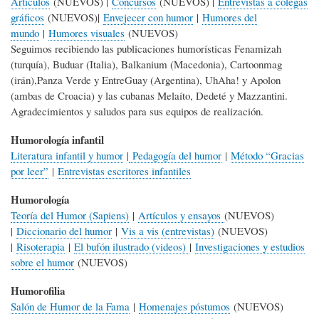
Artículos
(NUEVOS) |
Concursos
(NUEVOS) |
Entrevistas a colegas
gráficos
(NUEVOS)|
Envejecer con humor
|
Humores del
mundo
|
Humores visuales
(NUEVOS)
Seguimos recibiendo las publicaciones humorísticas Fenamizah
(turquía), Buduar (Italia), Balkanium (Macedonia), Cartoonmag
(irán),Panza Verde y EntreGuay (Argentina), UhAha! y Apolon
(ambas de Croacia) y las cubanas Melaíto, Dedeté y Mazzantini.
Agradecimientos y saludos para sus equipos de realización.
Humorología infantil
Literatura infantil y humor
|
Pedagogía del humor
|
Método “Gracias
por leer”
|
Entrevistas escritores infantiles
Humorología
Teoría del Humor (Sapiens)
|
Artículos y ensayos
(NUEVOS)
|
Diccionario del humor
|
Vis a vis (entrevistas)
(NUEVOS)
|
Risoterapia
|
El bufón ilustrado (videos)
|
Investigaciones y estudios
sobre el humor
(NUEVOS)
Humorofilia
Salón de Humor de la Fama
|
Homenajes póstumos
(NUEVOS)