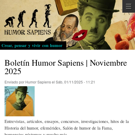
Pasar
al
contenido
principal
Crear, pensar y vivir con humor
Boletín Humor Sapiens | Noviembre
2025
Enviado por
Humor Sapiens
el
Sáb, 01/11/2025 - 11:21
Entrevistas, artículos, ensayos, concursos, investigaciones, hitos de la
Historia del humor, efemérides, Salón de humor de la Fama,
homenajes póstumos y mucho más.