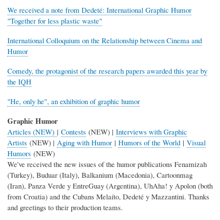
We received a note from Dedeté: International Graphic Humor
"Together for less plastic waste"
International Colloquium on the Relationship between Cinema and
Humor
Comedy, the protagonist of the research papers awarded this year by
the IQH
"He, only he", an exhibition of graphic humor
Graphic Humor
Articles (NEW)
|
Contests
(NEW) |
Interviews with Graphic
Artists
(NEW) |
Aging with Humor
|
Humors of the World
|
Visual
Humors
(NEW)
We've received the new issues of the humor publications Fenamizah
(Turkey), Buduar (Italy), Balkanium (Macedonia), Cartoonmag
(Iran), Panza Verde y EntreGuay (Argentina), UhAha! y Apolon (both
from Croatia) and the Cubans Melaíto, Dedeté y Mazzantini. Thanks
and greetings to their production teams.