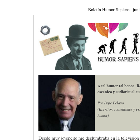
E
P
E
Boletín Humor Sapiens | jun
O
I
L
R
N
Í
Í
I
C
A
Ó
U
A tal humor tal honor: R
escénico y audiovisual c
Por Pepe Pelayo
D
N
L
(Escritor, comediante y est
humor).
E
Y
A
Desde muy jovencito me deslumbraba en la televisión u