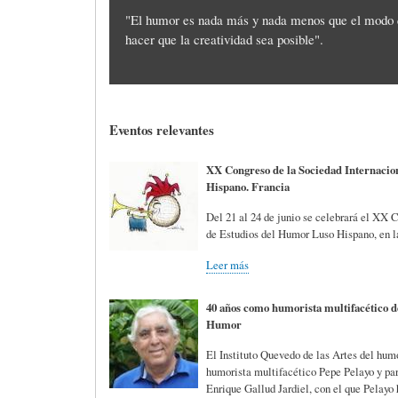
"El humor es nada más y nada menos que el modo q
A
M
B
hacer que la creatividad sea posible".
Y
A
L
Eventos relevantes
O
H
I
XX Congreso de la Sociedad Internacio
Hispano. Francia
S
I
O
Del 21 al 24 de junio se celebrará el XX 
de Estudios del Humor Luso Hispano, en la
Leer más
D
T
G
40 años como humorista multifacético de
Humor
I
O
R
El Instituto Quevedo de las Artes del hum
humorista multifacético Pepe Pelayo y para
C
S
A
Enrique Gallud Jardiel, con el que Pelayo 