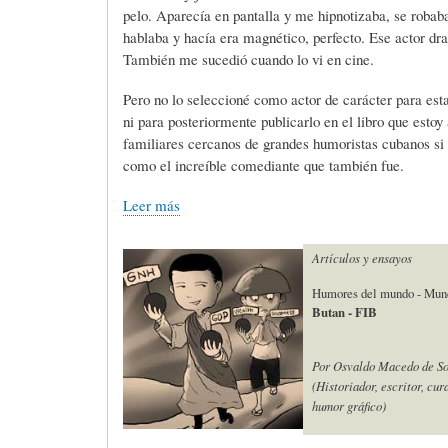
L
A
S
pelo. Aparecía en pantalla y me hipnotizaba, se robab
hablaba y hacía era magnético, perfecto. Ese actor dr
También me sucedió cuando lo vi en cine.
H
C
D
Pero no lo seleccioné como actor de carácter para es
ni para posteriormente publicarlo en el libro que esto
familiares cercanos de grandes humoristas cubanos si 
U
T
E
como el increíble comediante que también fue.
Leer más
M
U
H
Artículos y ensayos
O
A
U
Humores del mundo - Mun
Butan - FIB
R
L
M
Por Osvaldo Macedo de S
(Historiador, escritor, cur
(
I
O
humor gráfico)