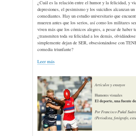
¿Cuál es la relación entre el humor y la felicidad, y v
S
D
R
depresiones, el pesimismo y los suicidios alcanzan un a
comediantes. Hay un estudio universitario que encuent
mueren antes que los serios, así como los militares se
A
A
B
viven más que los cómicos alegres, a pesar de haber t
¿transmiten toda su felicidad a los demás, olvidándose
simplemente dejan de SER, obsesionándose con TENER:
P
D
I
comedia triunfante?
Leer más
I
S
B
Artículos y ensayos
E
A
L
Humores visuales
El deporte, una fuente d
N
L
I
Por Francisco Puñal Suár
(Periodista, fotógrafo, es
S
Ó
O