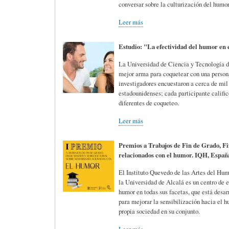
conversar sobre la culturización del humor
Leer más
C
D
F
Estudio: "La efectividad del humor en 
I
E
Í
La Universidad de Ciencia y Tecnología 
mejor arma para coquetear con una persona
investigadores encuestaron a cerca de mil
O
L
A
estadounidenses; cada participante calific
diferentes de coqueteo.
Leer más
N
A
-
Premios a Trabajos de Fin de Grado, Fi
relacionados con el humor. IQH, Españ
A
H
H
El Instituto Quevedo de las Artes del Hu
la Universidad de Alcalá es un centro de e
R
I
U
humor en todas sus facetas, que está desar
para mejorar la sensibilización hacia el h
propia sociedad en su conjunto.
I
S
M
Leer más