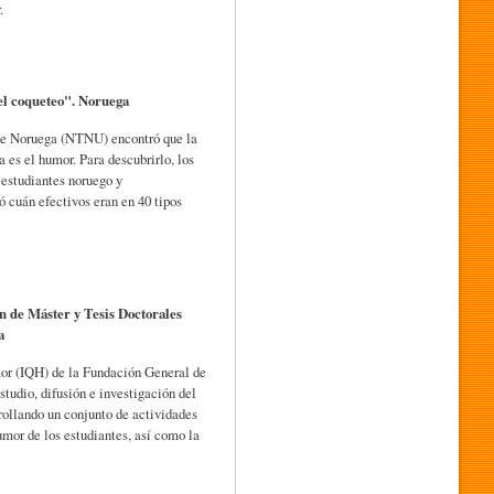
.
el coqueteo". Noruega
de Noruega (NTNU) encontró que la
 es el humor. Para descubrirlo, los
 estudiantes noruego y
ó cuán efectivos eran en 40 tipos
n de Máster y Tesis Doctorales
a
mor (IQH) de la Fundación General de
studio, difusión e investigación del
rollando un conjunto de actividades
umor de los estudiantes, así como la