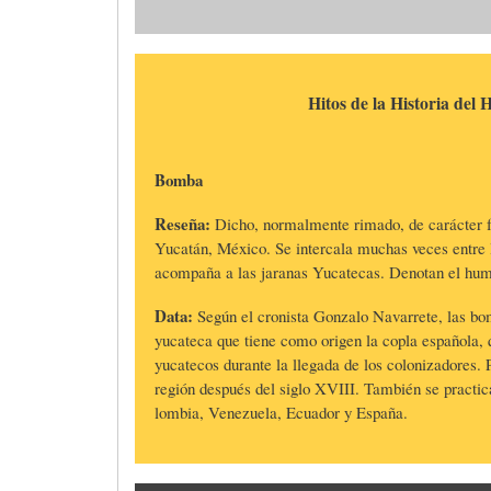
L
R
H
Hitos de la Historia del
O
D
U
Bomba
S
E
M
Reseña:
Dicho, normalmente rimado, de carácter fes
Yucatán, México. Se intercala muchas veces entre 
Y
L
O
acompaña a las jaranas Yucatecas. Denotan el humo
Data:
Según el cronista Gonzalo Navarrete, las bo
E
A
R
yucateca que tiene como origen la copla española, q
yucatecos durante la llegada de los colonizadores. P
región después del siglo XVIII. También se practi
N
F
B
lombia, Venezuela, Ecuador y España.
S
A
I