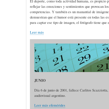
El deporte, como toda actividad humana, es propicio pa
reflejar las emociones y sentimientos que provocan los 
)
N
G
competencias. Y también es un manantial de imágenes 
demuestran que el humor está presente en todas las esf
para captar ese tipo de imagen, el fotógrafo tiene que e
A
D
R
Leer más
R
E
A
T
H
F
Í
U
Í
JUNIO
C
M
A
Día 6 de junio de 2001, fallece Carlitos Scazziotta
audiovisual argentino.
U
O
-
Leer más efemérides