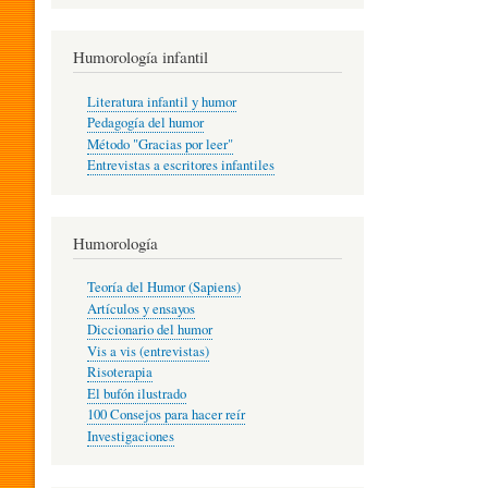
R
Humorología infantil
A
Literatura infantil y humor
Pedagogía del humor
Método "Gracias por leer"
I
Entrevistas a escritores infantiles
N
Humorología
Teoría del Humor (Sapiens)
F
Artículos y ensayos
Diccionario del humor
Vis a vis (entrevistas)
A
Risoterapia
El bufón ilustrado
100 Consejos para hacer reír
Investigaciones
N