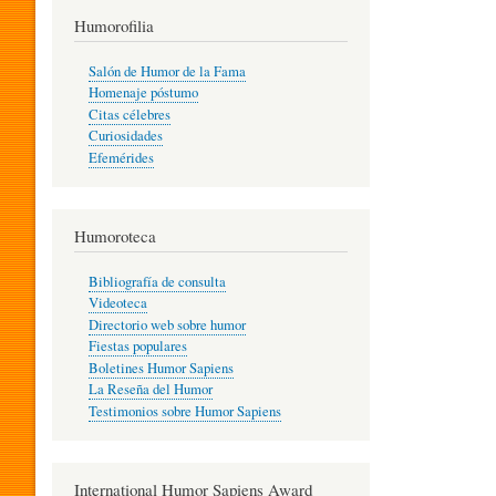
T
Humorofilia
Salón de Humor de la Fama
Homenaje póstumo
I
Citas célebres
Curiosidades
Efemérides
L
Humoroteca
Y
Bibliografía de consulta
Videoteca
H
Directorio web sobre humor
Fiestas populares
Boletines Humor Sapiens
U
La Reseña del Humor
Testimonios sobre Humor Sapiens
M
International Humor Sapiens Award