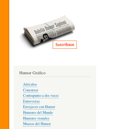
I
T
E
R
Humor Gráfico
A
Artículos
Concursos
T
Contrapunto a dos voces
Entrevistas
Envejecer con Humor
Humores del Mundo
U
Humores visuales
Museos del Humor