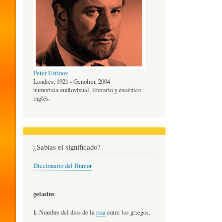
O
G
Peter Ustinov
Í
Londres, 1921 - Genolier, 2004
humorista audiovisual, literario y escénico
inglés.
A
D
¿Sabías el significado?
Diccionario del Humor
E
gelasius
L
1.
Nombre del dios de la
risa
entre los griegos.