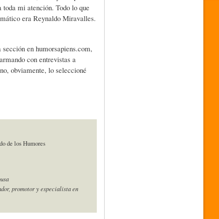
a toda mi atención. Todo lo que
amático era Reynaldo Miravalles.
ta sección en humorsapiens.com,
y armando con entrevistas a
no, obviamente, lo seleccioné
do de los Humores
ousa
ador, promotor y especialista en