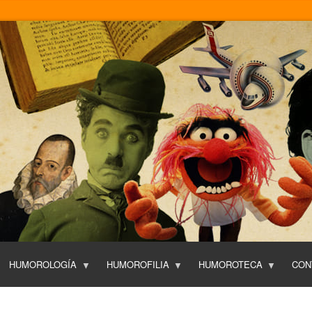
Pasar
al
contenido
principal
HUMOROLOGÍA
HUMOROFILIA
HUMOROTECA
CON
T
O
P