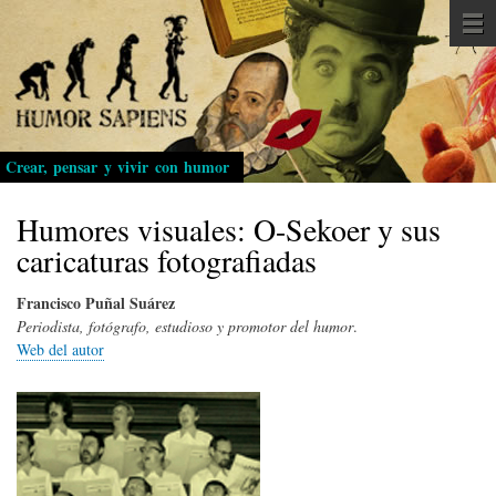
Pasar
al
contenido
principal
Crear, pensar y vivir con humor
Humores visuales: O-Sekoer y sus
caricaturas fotografiadas
Francisco Puñal Suárez
Periodista, fotógrafo, estudioso y promotor del humor
.
Web del autor