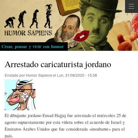
Pasar
al
contenido
principal
Crear, pensar y vivir con humor
Arrestado caricaturista jordano
Enviado por
Humor Sapiens
el
Lun, 31/08/2020 - 15:38
El dibujante jordano Emad Hajjaj fue arrestado el miércoles 25 de
agosto supuestamente por esta viñeta sobre el acuerdo de Israel y
Emiratos Árabes Unidos que fue considerada «insultante» para el
país.