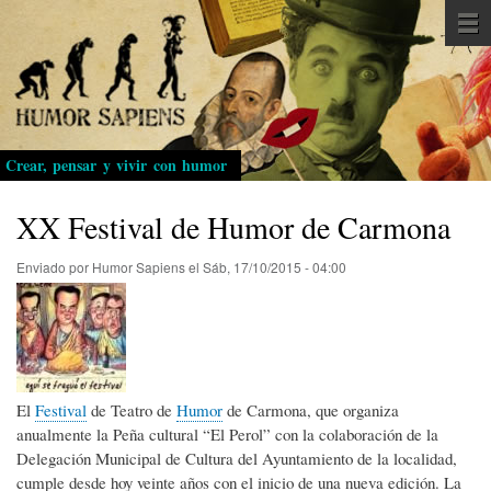
Pasar
al
contenido
principal
Crear, pensar y vivir con humor
XX Festival de Humor de Carmona
Enviado por
Humor Sapiens
el
Sáb, 17/10/2015 - 04:00
El
Festival
de Teatro de
Humor
de Carmona, que organiza
anualmente la Peña cultural “El Perol” con la colaboración de la
Delegación Municipal de Cultura del Ayuntamiento de la localidad,
cumple desde hoy veinte años con el inicio de una nueva edición. La