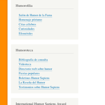
T
Humorofilia
Salón de Humor de la Fama
Homenaje póstumo
I
Citas célebres
Curiosidades
Efemérides
L
Humoroteca
Y
Bibliografía de consulta
Videoteca
H
Directorio web sobre humor
Fiestas populares
Boletines Humor Sapiens
U
La Reseña del Humor
Testimonios sobre Humor Sapiens
M
International Humor Sapiens Award