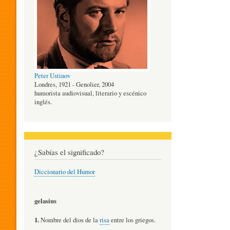
O
G
Peter Ustinov
Í
Londres, 1921 - Genolier, 2004
humorista audiovisual, literario y escénico
inglés.
A
D
¿Sabías el significado?
Diccionario del Humor
E
gelasius
L
1.
Nombre del dios de la
risa
entre los griegos.