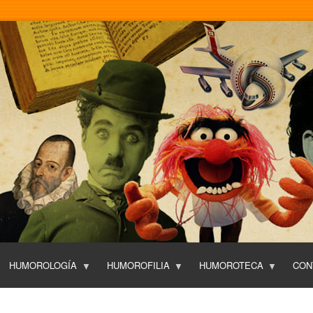
Pasar
al
contenido
principal
HUMOROLOGÍA
HUMOROFILIA
HUMOROTECA
CON
T
O
P