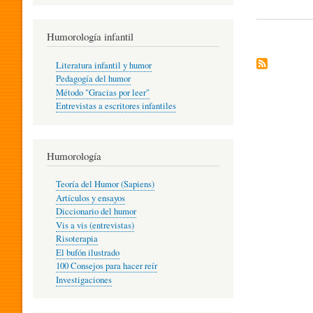
R
Humorología infantil
A
Literatura infantil y humor
Pedagogía del humor
Método "Gracias por leer"
I
Entrevistas a escritores infantiles
N
Humorología
Teoría del Humor (Sapiens)
F
Artículos y ensayos
Diccionario del humor
Vis a vis (entrevistas)
A
Risoterapia
El bufón ilustrado
100 Consejos para hacer reír
Investigaciones
N