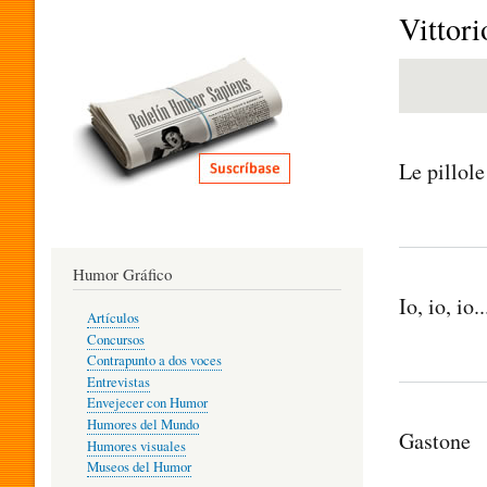
I
Vittori
T
E
Le pillole
R
Humor Gráfico
A
Io, io, io..
Artículos
Concursos
T
Contrapunto a dos voces
Entrevistas
Envejecer con Humor
Humores del Mundo
U
Gastone
Humores visuales
Museos del Humor