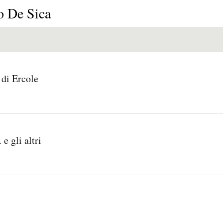
E
P
E
o De Sica
O
I
L
R
N
Í
 di Ercole
Í
I
C
A
Ó
U
. e gli altri
D
N
L
E
Y
A