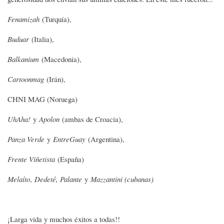
Fenamizah
(Turquía),
Buduar
(Italia),
Balkanium
(Macedonia),
Cartoonmag
(Irán),
CHNI MAG (Noruega)
UhAha!
y
Apolon
(ambas de Croacia),
Panza Verde
y
EntreGuay
(Argentina),
Frente Viñetista
(España)
Melaíto
,
Dedeté, Palante
y
Mazzantini (cubanas)
¡Larga vida y muchos éxitos a todas!!