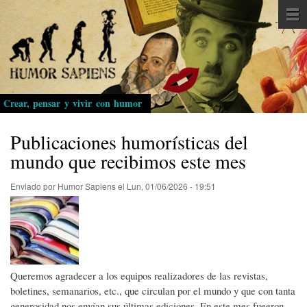
Pasar
al
contenido
principal
Crear, pensar y vivir con humor
Publicaciones humorísticas del
mundo que recibimos este mes
Enviado por
Humor Sapiens
el
Lun, 01/06/2026 - 19:51
Queremos agradecer a los equipos realizadores de las revistas,
boletines, semanarios, etc., que circulan por el mundo y que con tanta
generosidad nos envían sus últimas ediciones. En este mes fueeron...