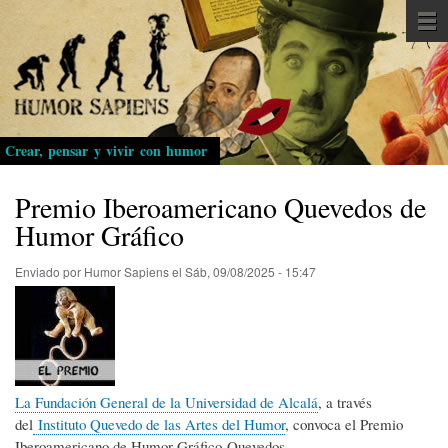
Pasar
al
contenido
principal
Crear, pensar y vivir con humor
Premio Iberoamericano Quevedos de
Humor Gráfico
Enviado por
Humor Sapiens
el
Sáb, 09/08/2025 - 15:47
La Fundación General de la Universidad de Alcalá
, a través
del
Instituto Quevedo de las Artes del Humor
, convoca el Premio
Iberoamericano de Humor Gráfico Quevedos.