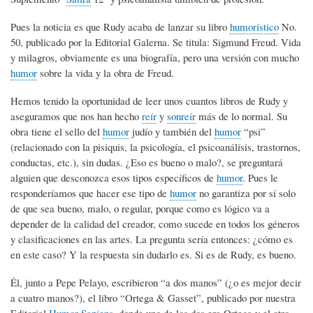
Pues la noticia es que Rudy acaba de lanzar su libro
humorístico
No.
50, publicado por la Editorial Galerna. Se titula: Sigmund Freud. Vida
y milagros, obviamente es una biografía, pero una versión con mucho
humor
sobre la vida y la obra de Freud.
Hemos tenido la oportunidad de leer unos cuantos libros de Rudy y
aseguramos que nos han hecho
reír
y
sonreír
más de lo normal. Su
obra tiene el sello del
humor
judío y también del
humor
“psi”
(relacionado con la pisiquis, la psicología, el psicoanálisis, trastornos,
conductas, etc.), sin dudas. ¿Eso es bueno o malo?, se preguntará
alguien que desconozca esos tipos específicos de
humor
. Pues le
responderíamos que hacer ese tipo de
humor
no garantiza por sí solo
de que sea bueno, malo, o regular, porque como es lógico va a
depender de la calidad del creador, como sucede en todos los géneros
y clasificaciones en las artes. La pregunta sería entonces: ¿cómo es
en este caso? Y la respuesta sin dudarlo es. Si es de Rudy, es bueno.
Él, junto a Pepe Pelayo, escribieron “a dos manos” (¿o es mejor decir
a cuatro manos?), el libro “Ortega & Gasset”, publicado por nuestra
Editorial
Humor Sapiens
, donde uno de los dos era Ortega y el otro