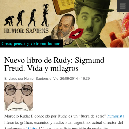
Pasar
al
contenido
principal
Crear, pensar y vivir con humor
Nuevo libro de Rudy: Sigmund
Freud. Vida y milagros
Enviado por
Humor Sapiens
el
Vie, 26/09/2014 - 16:39
Marcelo Rudaef, conocido por Rudy, es un “fuera de serie”
humorista
literario, gráfico, escénico y audiovisual argentino, actual director del
Suplemento "
Sátira
12" y psicoanalista también de profesión.