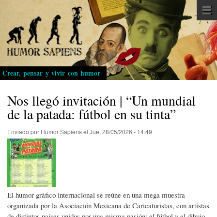
Pasar
al
contenido
principal
Crear, pensar y vivir con humor
Nos llegó invitación | “Un mundial
de la patada: fútbol en su tinta”
Enviado por
Humor Sapiens
el
Jue, 28/05/2026 - 14:49
El humor gráfico internacional se reúne en una mega muestra
organizada por la Asociación Mexicana de Caricaturistas, con artistas
de distintos países unidos por una misma pasión: el fútbol y el dibujo.