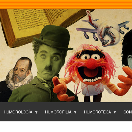
Pasar
al
contenido
principal
HUMOROLOGÍA
HUMOROFILIA
HUMOROTECA
CON
T
O
P