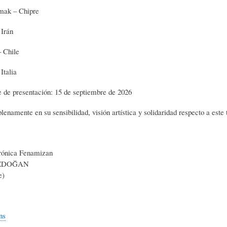
mak – Chipre
S
D
R
 Irán
A
A
B
– Chile
 Italia
P
D
I
e de presentación: 15 de septiembre de 2026
I
S
B
lenamente en su sensibilidad, visión artística y solidaridad respecto a este 
E
A
L
trónica Fenamizan
UZDOĞAN
e)
N
L
I
S
Ó
O
ns