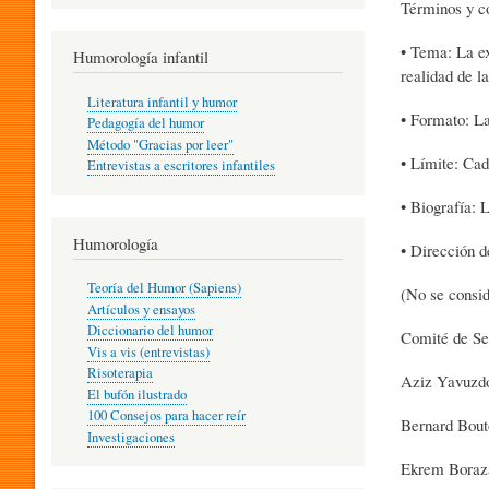
Términos y co
R
• Tema: La ex
Humorología infantil
realidad de l
A
Literatura infantil y humor
• Formato: L
Pedagogía del humor
Método "Gracias por leer"
I
• Límite: Cad
Entrevistas a escritores infantiles
• Biografía: 
N
Humorología
• Dirección d
Teoría del Humor (Sapiens)
(No se consid
F
Artículos y ensayos
Diccionario del humor
Comité de Sel
Vis a vis (entrevistas)
A
Risoterapia
Aziz Yavuzdo
El bufón ilustrado
100 Consejos para hacer reír
Bernard Bout
Investigaciones
N
Ekrem Boraza