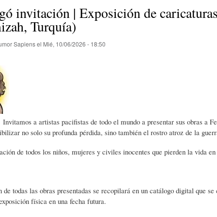
E
P
E
gó invitación | Exposición de caricatura
izah, Turquía)
O
I
L
umor Sapiens
el
Mié, 10/06/2026 - 18:50
R
N
Í
Í
I
C
 Invitamos a artistas pacifistas de todo el mundo a presentar sus obras a F
A
Ó
U
bilizar no solo su profunda pérdida, sino también el rostro atroz de la guerr
uación de todos los niños, mujeres y civiles inocentes que pierden la vida en 
D
N
L
 de todas las obras presentadas se recopilará en un catálogo digital que s
E
Y
A
exposición física en una fecha futura.