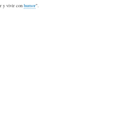
r y vivir con
humor
".
)
N
G
A
D
R
R
E
A
T
H
F
Í
U
Í
C
M
A
U
O
-