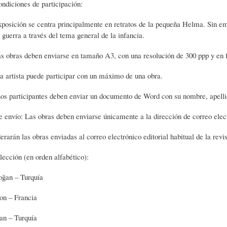
ndiciones de participación:
L
A
S
posición se centra principalmente en retratos de la pequeña Helma. Sin em
a guerra a través del tema general de la infancia.
H
C
D
as obras deben enviarse en tamaño A3, con una resolución de 300 ppp y en
U
T
E
a artista puede participar con un máximo de una obra.
Los participantes deben enviar un documento de Word con su nombre, apellid
M
U
H
e envío: Las obras deben enviarse únicamente a la dirección de correo elect
erarán las obras enviadas al correo electrónico editorial habitual de la revi
O
A
U
ección (en orden alfabético):
R
L
M
ğan – Turquía
on – Francia
(
I
O
n – Turquía