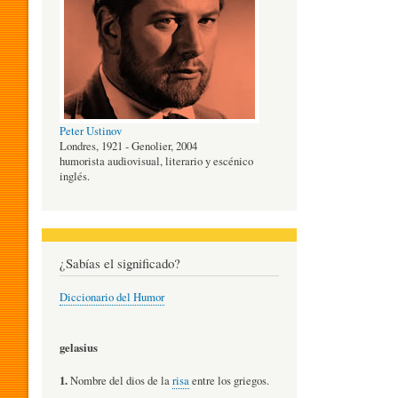
O
G
Peter Ustinov
Í
Londres, 1921 - Genolier, 2004
humorista audiovisual, literario y escénico
inglés.
A
D
¿Sabías el significado?
Diccionario del Humor
E
gelasius
L
1.
Nombre del dios de la
risa
entre los griegos.