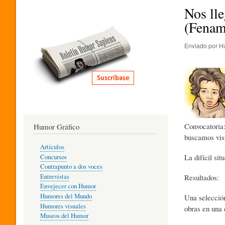
I
Nos lle
(Fenam
T
Enviado por
H
E
R
Convocatoria:
Humor Gráfico
A
buscamos visi
Artículos
La difícil sit
Concursos
T
Contrapunto a dos voces
Entrevistas
Resultados:
Envejecer con Humor
Humores del Mundo
Una selección
U
Humores visuales
obras en una 
Museos del Humor