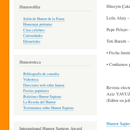
Hüseyin Çak
T
Humorofilia
Leila Alaiy –
Salón de Humor de la Fama
Homenaje póstumo
I
Pepe Pelayo 
Citas célebres
Curiosidades
Toti Buratti –
Efemérides
L
• Fecha límit
Humoroteca
Y
• Confiamos p
Bibliografía de consulta
Videoteca
H
Directorio web sobre humor
Revista elec
Fiestas populares
Aziz YAV
Boletines Humor Sapiens
(Editor en jef
U
La Reseña del Humor
Testimonios sobre Humor Sapiens
M
Humor Sapie
International Humor Sapiens Award