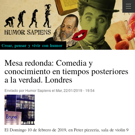
Pasar
al
contenido
principal
Crear, pensar y vivir con humor
Mesa redonda: Comedia y
conocimiento en tiempos posteriores
a la verdad. Londres
Enviado por
Humor Sapiens
el
Mar, 22/01/2019 - 19:54
El Domingo 10 de febrero de 2019, en Peter pizzeria, sala de violin 9