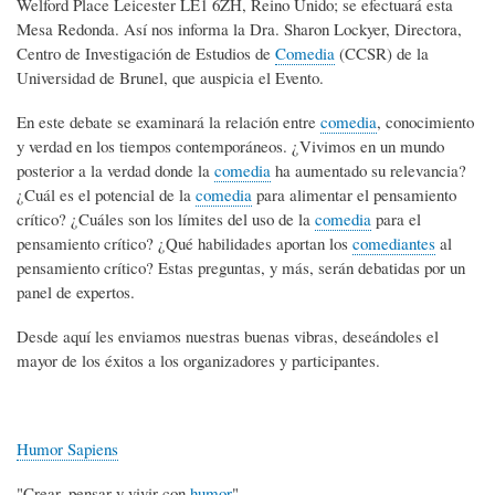
Welford Place Leicester LE1 6ZH, Reino Unido; se efectuará esta
Mesa Redonda. Así nos informa la Dra. Sharon Lockyer, Directora,
Centro de Investigación de Estudios de
Comedia
(CCSR) de la
Universidad de Brunel, que auspicia el Evento.
En este debate se examinará la relación entre
comedia
, conocimiento
y verdad en los tiempos contemporáneos. ¿Vivimos en un mundo
posterior a la verdad donde la
comedia
ha aumentado su relevancia?
¿Cuál es el potencial de la
comedia
para alimentar el pensamiento
crítico? ¿Cuáles son los límites del uso de la
comedia
para el
pensamiento crítico? ¿Qué habilidades aportan los
comediantes
al
pensamiento crítico? Estas preguntas, y más, serán debatidas por un
panel de expertos.
Desde aquí les enviamos nuestras buenas vibras, deseándoles el
mayor de los éxitos a los organizadores y participantes.
Humor Sapiens
"Crear, pensar y vivir con
humor
".