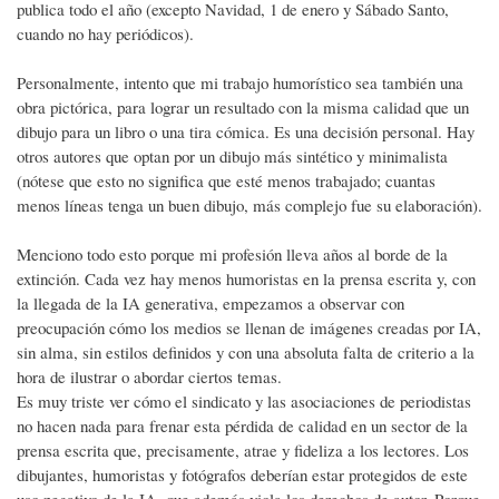
publica todo el año (excepto Navidad, 1 de enero y Sábado Santo,
cuando no hay periódicos).
Personalmente, intento que mi trabajo humorístico sea también una
obra pictórica, para lograr un resultado con la misma calidad que un
dibujo para un libro o una tira cómica. Es una decisión personal. Hay
otros autores que optan por un dibujo más sintético y minimalista
(nótese que esto no significa que esté menos trabajado; cuantas
menos líneas tenga un buen dibujo, más complejo fue su elaboración).
Menciono todo esto porque mi profesión lleva años al borde de la
extinción. Cada vez hay menos humoristas en la prensa escrita y, con
la llegada de la IA generativa, empezamos a observar con
preocupación cómo los medios se llenan de imágenes creadas por IA,
sin alma, sin estilos definidos y con una absoluta falta de criterio a la
hora de ilustrar o abordar ciertos temas.
Es muy triste ver cómo el sindicato y las asociaciones de periodistas
no hacen nada para frenar esta pérdida de calidad en un sector de la
prensa escrita que, precisamente, atrae y fideliza a los lectores. Los
dibujantes, humoristas y fotógrafos deberían estar protegidos de este
uso negativo de la IA, que además viola los derechos de autor. Porque