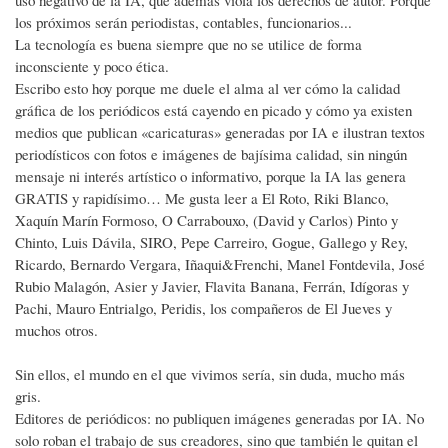
los próximos serán periodistas, contables, funcionarios...
La tecnología es buena siempre que no se utilice de forma
inconsciente y poco ética.
Escribo esto hoy porque me duele el alma al ver cómo la calidad
gráfica de los periódicos está cayendo en picado y cómo ya existen
medios que publican «caricaturas» generadas por IA e ilustran textos
periodísticos con fotos e imágenes de bajísima calidad, sin ningún
mensaje ni interés artístico o informativo, porque la IA las genera
GRATIS y rapidísimo… Me gusta leer a El Roto, Riki Blanco,
Xaquín Marín Formoso, O Carrabouxo, (David y Carlos) Pinto y
Chinto, Luis Dávila, SIRO, Pepe Carreiro, Gogue, Gallego y Rey,
Ricardo, Bernardo Vergara, Iñaqui&Frenchi, Manel Fontdevila, José
Rubio Malagón, Asier y Javier, Flavita Banana, Ferrán, Idígoras y
Pachi, Mauro Entrialgo, Peridis, los compañeros de El Jueves y
muchos otros.
Sin ellos, el mundo en el que vivimos sería, sin duda, mucho más
gris.
Editores de periódicos: no publiquen imágenes generadas por IA. No
solo roban el trabajo de sus creadores, sino que también le quitan el