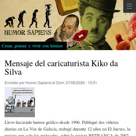
Pasar
al
contenido
principal
Crear, pensar y vivir con humor
Mensaje del caricaturista Kiko da
Silva
Enviado por
Humor Sapiens
el
Dom, 07/06/2026 - 15:31
Llevo haciendo humor gráfico desde 1996. Publiqué dos viñetas
diarias en La Voz de Galicia, trabajé durante 12 años en El Jueves, la
revista que sale los miércoles, edité la revista RETRANCA de 2007