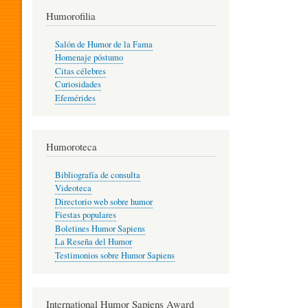
T
Humorofilia
Salón de Humor de la Fama
Homenaje póstumo
I
Citas célebres
Curiosidades
Efemérides
L
Humoroteca
Y
Bibliografía de consulta
Videoteca
H
Directorio web sobre humor
Fiestas populares
Boletines Humor Sapiens
U
La Reseña del Humor
Testimonios sobre Humor Sapiens
M
International Humor Sapiens Award