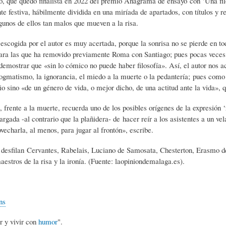
, que quedó finalista en 2022 del premio Anagrama de ensayo con ‘Una filo
L
A
S
nte festiva, hábilmente dividida en una miríada de apartados, con títulos y re
lgunos de ellos tan malos que mueven a la risa.
H
C
D
 escogida por el autor es muy acertada, porque la sonrisa no se pierde en tod
para las que ha removido previamente Roma con Santiago; pues pocas veces 
 demostrar que «sin lo cómico no puede haber filosofía». Así, el autor nos
U
T
E
dogmatismo, la ignorancia, el miedo a la muerte o la pedantería; pues co
io sino «de un género de vida, o mejor dicho, de una actitud ante la vida», q
M
U
H
 frente a la muerte, recuerda uno de los posibles orígenes de la expresión ‘r
rgada -al contrario que la plañidera- de hacer reír a los asistentes a un ve
echarla, al menos, para jugar al frontón», escribe.
O
A
U
o desfilan Cervantes, Rabelais, Luciano de Samosata, Chesterton, Erasmo d
maestros de la risa y la ironía. (Fuente: laopiniondemalaga.es).
R
L
M
ns
(
I
O
r y vivir con
humor
".