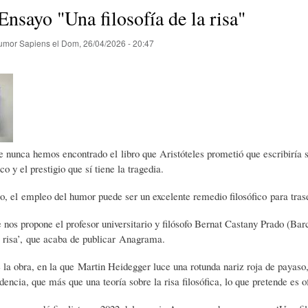
E
P
E
Ensayo "Una filosofía de la risa"
umor Sapiens
el
Dom, 26/04/2026 - 20:47
O
I
L
R
N
Í
Í
I
C
 nunca hemos encontrado el libro que Aristóteles prometió que escribiría 
ico y el prestigio que sí tiene la tragedia.
A
Ó
U
, el empleo del humor puede ser un excelente remedio filosófico para trase
e nos propone el profesor universitario y filósofo Bernat Castany Prado (Ba
D
N
L
la risa’, que acaba de publicar Anagrama.
 la obra, en la que Martin Heidegger luce una rotunda nariz roja de payaso,
E
Y
A
idencia, que más que una teoría sobre la risa filosófica, lo que pretende es 