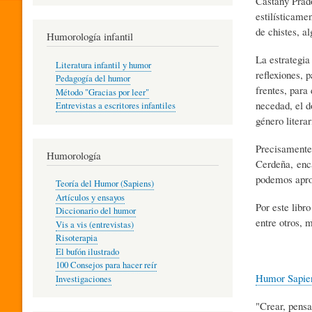
Castany Prado
R
estilísticame
de chistes, a
Humorología infantil
A
La estrategia
Literatura infantil y humor
reflexiones, 
Pedagogía del humor
frentes, para
Método "Gracias por leer"
I
necedad, el 
Entrevistas a escritores infantiles
género literar
N
Precisamente,
Humorología
Cerdeña, enca
podemos aprov
Teoría del Humor (Sapiens)
F
Artículos y ensayos
Por este libr
Diccionario del humor
entre otros, 
Vis a vis (entrevistas)
A
Risoterapia
El bufón ilustrado
100 Consejos para hacer reír
Humor Sapie
Investigaciones
N
"Crear, pensa