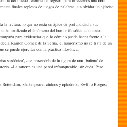
sofía del miedo’, cambia de registro para ofrecernos una obra
mates finales repletos de juegos de palabras, sin olvidar un ejército
a la lectura, lo que no resta un ápice de profundidad a sus
se ha analizado el fenómeno del humor filosófico con tantos
 acompaña para evidenciar que lo cómico puede hacer frente a la
mo decía Ramón Gómez de la Serna, el humorismo no se trata de un
ue se puede ejercitar con la práctica filosófica.
isa sardónica’, que provendría de la figura de una ‘bufona’ de
latorio. «La muerte es una pared infranqueable, sin duda. Pero
e Rotterdam, Shakespeare, cínicos y epicúreos, Swift o Borges;