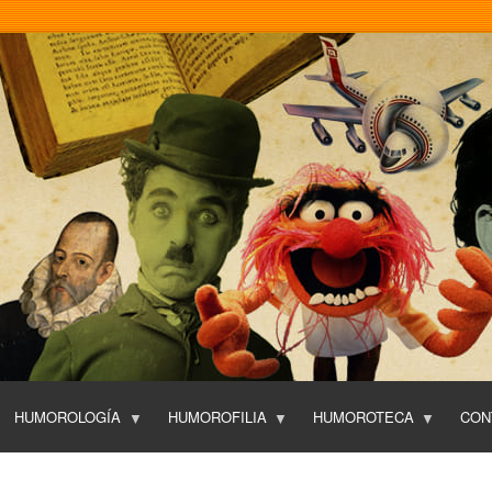
Pasar
al
contenido
principal
HUMOROLOGÍA
HUMOROFILIA
HUMOROTECA
CON
T
O
P