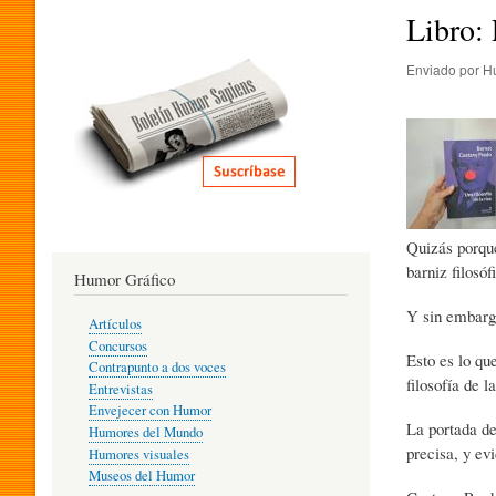
I
Libro: 
Enviado por
H
T
E
R
Quizás porque
barniz filosóf
Humor Gráfico
A
Y sin embargo
Artículos
Concursos
Esto es lo qu
T
Contrapunto a dos voces
filosofía de 
Entrevistas
Envejecer con Humor
La portada de
Humores del Mundo
U
precisa, y ev
Humores visuales
Museos del Humor