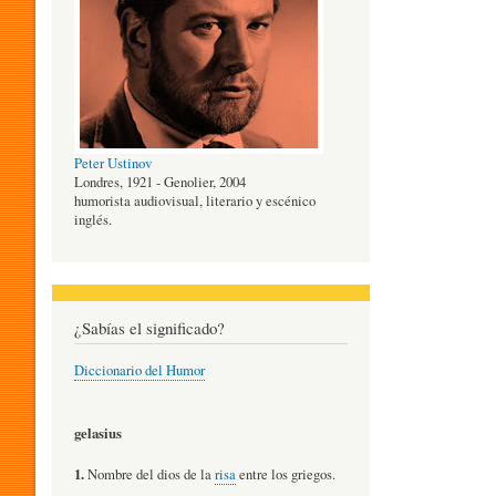
O
G
Peter Ustinov
Í
Londres, 1921 - Genolier, 2004
humorista audiovisual, literario y escénico
inglés.
A
D
¿Sabías el significado?
Diccionario del Humor
E
gelasius
L
1.
Nombre del dios de la
risa
entre los griegos.