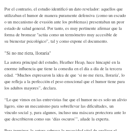
Por el contrario, el estudio identificó un dato revelador: aquellos que
utilizaban el humor de manera puramente defensiva (como un escudo
o un mecanismo de evasión ante los problemas) presentaban un peor
estado de salud general. Por tanto, es muy pertinente afirmar que la
forma de bromear "actúa como un termómetro muy accesible de
su bienestar psicológico”, tal y como expone el documento.
"Si no me riera, lloraría"
La autora principal del estudio, Heather Heap, hace hincapié en la
enorme influencia que tiene la comedia en el día a día de la tercera
edad. “Muchos expresaron la idea de que ‘si no me riera, lloraría’, lo
que refleja a la perfección el peso emocional que el humor tiene para
los adultos mayores”, declara.
“Lo que vimos en las entrevistas fue que el humor no es solo un alivio
ligero, sino un mecanismo para sobrellevar las dificultades, un
vínculo social y, para algunos, incluso una máscara protectora ante lo
que describieron como sus ‘días oscuros’”, añade la experta.
Para terminar, la autora subraya la necesidad vital de analizar el