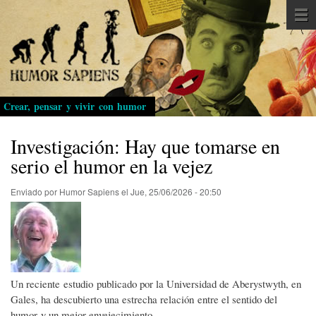
Pasar
al
contenido
principal
Crear, pensar y vivir con humor
Investigación: Hay que tomarse en
serio el humor en la vejez
Enviado por
Humor Sapiens
el
Jue, 25/06/2026 - 20:50
Un reciente estudio publicado por la Universidad de Aberystwyth, en
Gales, ha descubierto una estrecha relación entre el sentido del
humor
y un mejor envejecimiento.