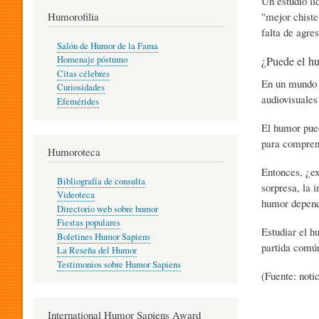
Un estudio li
T
"mejor chiste
Humorofilia
falta de agre
Salón de Humor de la Fama
¿Puede el hu
Homenaje póstumo
I
Citas célebres
En un mundo g
Curiosidades
audiovisuales
Efemérides
L
El humor pued
para compren
Humoroteca
Y
Entonces, ¿e
Bibliografía de consulta
sorpresa, la 
Videoteca
H
humor depende
Directorio web sobre humor
Fiestas populares
Estudiar el h
Boletines Humor Sapiens
U
partida comú
La Reseña del Humor
Testimonios sobre Humor Sapiens
(Fuente: noti
M
International Humor Sapiens Award