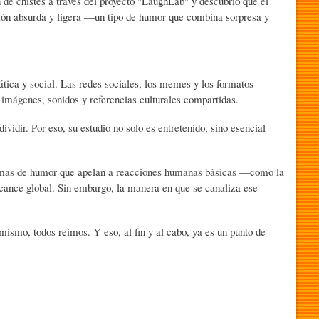
 de chistes a través del proyecto "LaughLab" y descubrió que el
ción absurda y ligera —un tipo de humor que combina sorpresa y
ica y social. Las redes sociales, los memes y los formatos
imágenes, sonidos y referencias culturales compartidas.
vidir. Por eso, su estudio no solo es entretenido, sino esencial
ormas de humor que apelan a reacciones humanas básicas —como la
lcance global. Sin embargo, la manera en que se canaliza ese
mismo, todos reímos. Y eso, al fin y al cabo, ya es un punto de