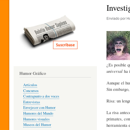
I
Investi
Enviado por
H
T
E
R
¿Es posible q
universal
ha i
Humor Gráfico
A
Aunque el hum
Artículos
Sin embargo, 
Concursos
T
Contrapunto a dos voces
Risa: un leng
Entrevistas
Envejecer con Humor
La risa antec
Humores del Mundo
U
primates, com
Humores visuales
herramienta e
Museos del Humor