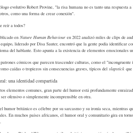
L
A
S
ólogo evolutivo Robert Provine, "la risa humana no es tanto una respuesta a
otros, como una forma de crear conexión".
H
C
D
 reír a todos?
ublicado en
Nature Human Behaviour
en 2022 analizó miles de clips de aud
U
T
E
l equipo, liderado por Disa Sauter, encontró que la gente podía identificar c
dioma del hablante. Esto apunta a la existencia de elementos emocionales un
patrones cómicos que parecen trascender culturas, como el "incongruente
M
U
H
 como caídas o tropiezos sin consecuencias graves, típicos del
slapstick
que 
ral: una identidad compartida
O
A
U
tos elementos comunes, gran parte del humor está profundamente enraizado 
 ser ofensivo o simplemente incomprensible en otra.
R
L
M
el humor británico es célebre por su sarcasmo y su ironía seca, mientras q
ales. En muchos países africanos, el humor oral y comunitario gira en torno a
(
I
O
.