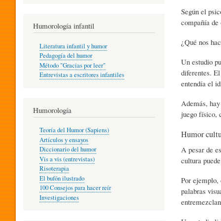
R
Según el psic
compañía de 
Humorología infantil
A
¿Qué nos hace
Literatura infantil y humor
Pedagogía del humor
Un estudio p
Método "Gracias por leer"
I
diferentes. E
Entrevistas a escritores infantiles
entendía el i
Además, hay 
N
Humorología
juego físico,
Teoría del Humor (Sapiens)
Humor cultu
F
Artículos y ensayos
A pesar de es
Diccionario del humor
Vis a vis (entrevistas)
cultura puede
A
Risoterapia
El bufón ilustrado
Por ejemplo, 
100 Consejos para hacer reír
palabras visu
Investigaciones
N
entremezclan