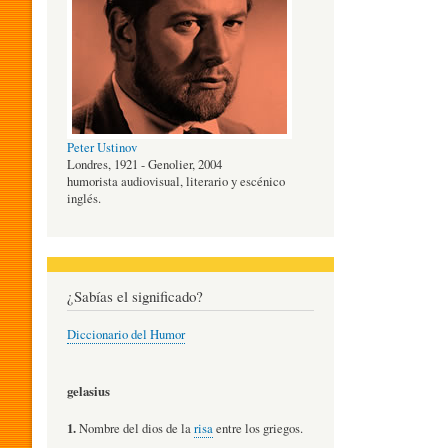
O
G
Peter Ustinov
Í
Londres, 1921 - Genolier, 2004
humorista audiovisual, literario y escénico
inglés.
A
D
¿Sabías el significado?
Diccionario del Humor
E
gelasius
L
1.
Nombre del dios de la
risa
entre los griegos.