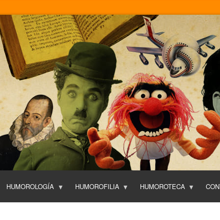
Pasar
al
contenido
principal
HUMOROLOGÍA
HUMOROFILIA
HUMOROTECA
CON
T
O
P