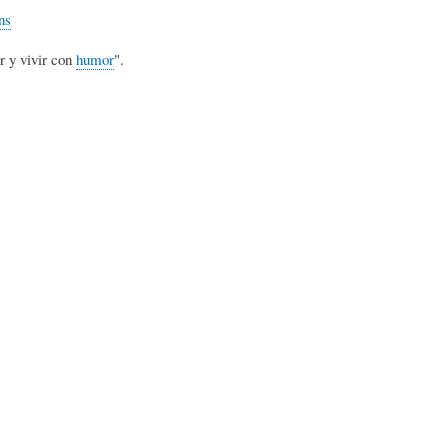
ns
)
N
G
r y vivir con
humor
".
A
D
R
R
E
A
T
H
F
Í
U
Í
C
M
A
U
O
-