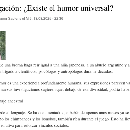
E
P
E
gación: ¿Existe el humor universal?
umor Sapiens
el
Mié, 13/08/2025 - 22:36
O
I
L
R
N
Í
Í
I
C
ue una broma haga reír igual a una niña japonesa, a un abuelo argentino y 
ntrigado a científicos, psicólogos y antropólogos durante décadas.
A
Ó
U
or es una experiencia profundamente humana, sus expresiones parecen vari
nuevas investigaciones sugieren que, debajo de esa diversidad, podría hab
D
N
L
uaje ancestral
ede al lenguaje. Se ha documentado que bebés de apenas unos meses ya se r
E
Y
A
o los chimpancés y los bonobos, también ríen durante el juego. Esto ha llev
volutiva para reforzar vínculos sociales.