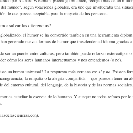
derado por Richard Wiseman, psicólogo británico, recogió más de un millón
S
D
R
 del mundo", según votaciones globales, era uno que involucraba una situa
sión, lo que parece aceptable para la mayoría de las personas.
mor salvar las diferencias?
A
A
B
lobalizado, el humor se ha convertido también en una herramienta diplomát
 han generado nuevas formas de humor que trascienden el idioma gracias a 
P
D
I
e ser un puente entre culturas, pero también puede reforzar estereotipos o di
der cómo los seres humanos interactuamos y nos entendemos (o no).
I
S
B
xiste un humor universal? La respuesta más cercana es:
sí y no
. Existen f
incongruencia, la empatía o la alegría compartida— que parecen tener un a
E
A
L
 del entorno cultural, del lenguaje, de la historia y de las normas sociales.
umor es estudiar la esencia de lo humano. Y aunque no todos reímos por lo 
N
L
I
n.
ciasdelasciencias.con).
S
Ó
O