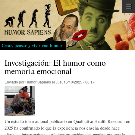
Pasar
al
contenido
principal
Crear, pensar y vivir con humor
Investigación: El humor como
memoria emocional
Enviado por
Humor Sapiens
el
Jue, 16/10/2025 - 08:17
Un estudio internacional publicado en Qualitative Health Research en
2025 ha confirmado lo que la experiencia nos enseña desde hace
años: las intervenciones artísticas en residencias pueden mejorar la