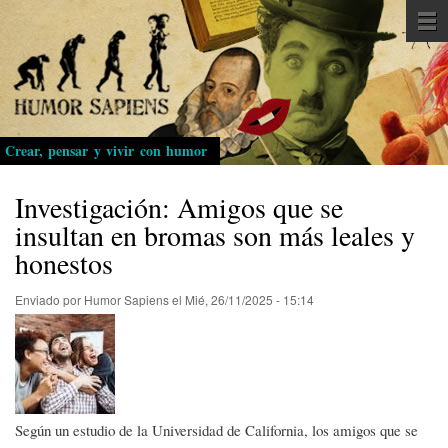
Pasar
al
contenido
principal
Crear, pensar y vivir con humor
Investigación: Amigos que se
insultan en bromas son más leales y
honestos
Enviado por
Humor Sapiens
el
Mié, 26/11/2025 - 15:14
Según un estudio de la Universidad de California, los amigos que se