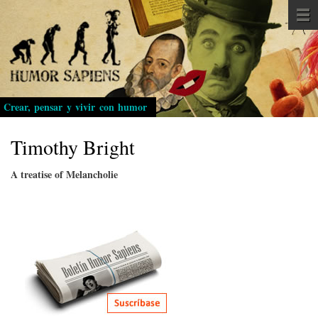
Pasar
al
contenido
principal
Crear, pensar y vivir con humor
Timothy Bright
A treatise of Melancholie