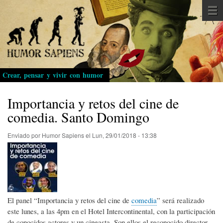
Pasar
al
contenido
principal
Crear, pensar y vivir con humor
Importancia y retos del cine de
comedia. Santo Domingo
Enviado por
Humor Sapiens
el
Lun, 29/01/2018 - 13:38
El panel “Importancia y retos del cine de
comedia
” será realizado
este lunes, a las 4pm en el Hotel Intercontinental, con la participación
de conocidos actores y un cineasta. Son ellos el reconocido director