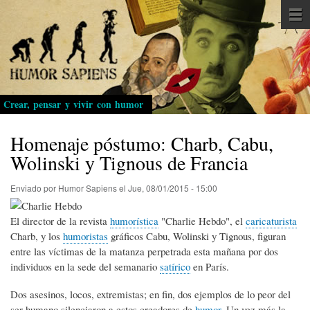
Pasar
al
contenido
principal
Crear, pensar y vivir con humor
Homenaje póstumo: Charb, Cabu,
Wolinski y Tignous de Francia
Enviado por
Humor Sapiens
el
Jue, 08/01/2015 - 15:00
El director de la revista
humorística
"Charlie Hebdo", el
caricaturista
Charb, y los
humoristas
gráficos Cabu, Wolinski y Tignous, figuran
entre las víctimas de la matanza perpetrada esta mañana por dos
individuos en la sede del semanario
satírico
en París.
Dos asesinos, locos, extremistas; en fin, dos ejemplos de lo peor del
ser humano silenciaron a estos creadores de
humor
. Un vez más la