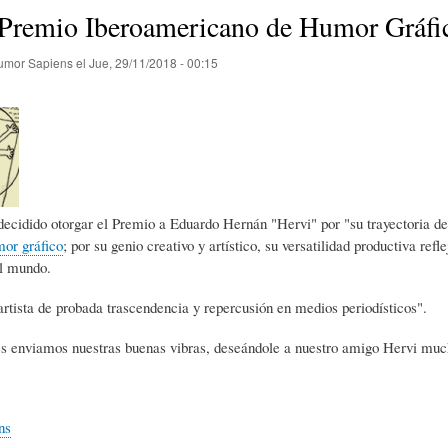
E
P
E
 Premio Iberoamericano de Humor Gráf
umor Sapiens
el
Jue, 29/11/2018 - 00:15
O
I
L
R
N
Í
Í
I
C
decidido otorgar el Premio a Eduardo Hernán "Hervi" por "su trayectoria de 
or gráfico
; por su genio creativo y artístico, su versatilidad productiva ref
el mundo.
A
Ó
U
artista de probada trascendencia y repercusión en medios periodísticos".
D
N
L
es enviamos nuestras buenas vibras, deseándole a nuestro amigo Hervi muc
E
Y
A
ns