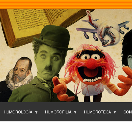
Pasar
al
contenido
principal
HUMOROLOGÍA
HUMOROFILIA
HUMOROTECA
CON
T
O
P