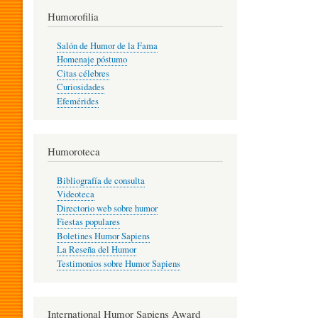
T
Humorofilia
Salón de Humor de la Fama
Homenaje póstumo
I
Citas célebres
Curiosidades
Efemérides
L
Humoroteca
Y
Bibliografía de consulta
Videoteca
H
Directorio web sobre humor
Fiestas populares
Boletines Humor Sapiens
U
La Reseña del Humor
Testimonios sobre Humor Sapiens
M
International Humor Sapiens Award