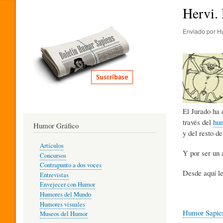
I
Hervi.
Enviado por
H
T
E
R
El Jurado ha 
través del
hum
Humor Gráfico
A
y del resto d
Artículos
Y por ser un 
Concursos
T
Contrapunto a dos voces
Desde aquí l
Entrevistas
Envejecer con Humor
Humores del Mundo
U
Humores visuales
Humor Sapie
Museos del Humor