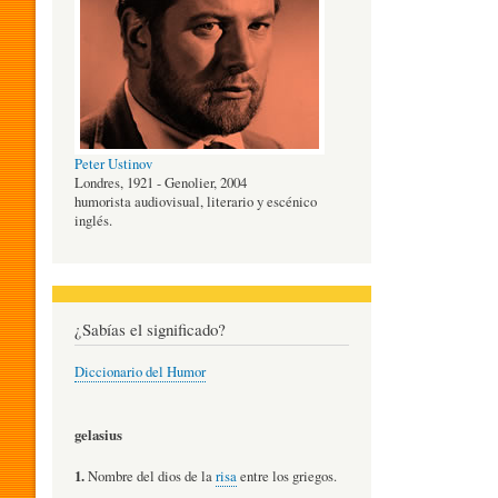
O
G
Peter Ustinov
Í
Londres, 1921 - Genolier, 2004
humorista audiovisual, literario y escénico
inglés.
A
D
¿Sabías el significado?
Diccionario del Humor
E
gelasius
L
1.
Nombre del dios de la
risa
entre los griegos.