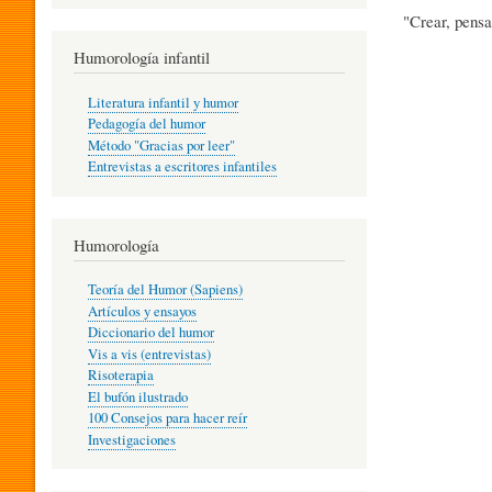
R
"Crear, pensa
Humorología infantil
A
Literatura infantil y humor
Pedagogía del humor
Método "Gracias por leer"
I
Entrevistas a escritores infantiles
N
Humorología
Teoría del Humor (Sapiens)
F
Artículos y ensayos
Diccionario del humor
Vis a vis (entrevistas)
A
Risoterapia
El bufón ilustrado
100 Consejos para hacer reír
Investigaciones
N