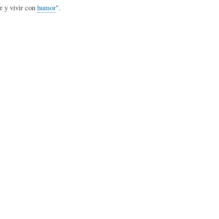
L
A
S
r y vivir con
humor
".
H
C
D
U
T
E
M
U
H
O
A
U
R
L
M
(
I
O