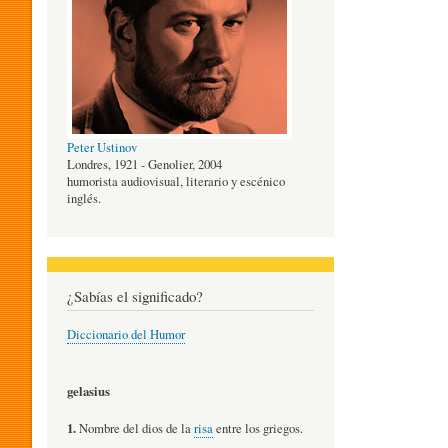
O
G
Peter Ustinov
Í
Londres, 1921 - Genolier, 2004
humorista audiovisual, literario y escénico
inglés.
A
D
¿Sabías el significado?
Diccionario del Humor
E
gelasius
L
1.
Nombre del dios de la
risa
entre los griegos.