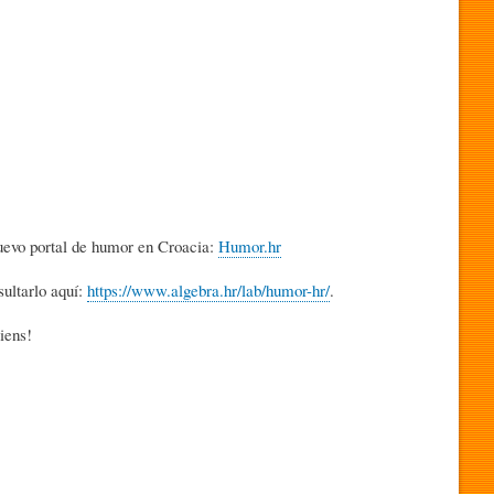
uevo portal de humor en Croacia:
Humor.hr
ultarlo aquí:
https://www.algebra.hr/lab/humor-hr/
.
iens!