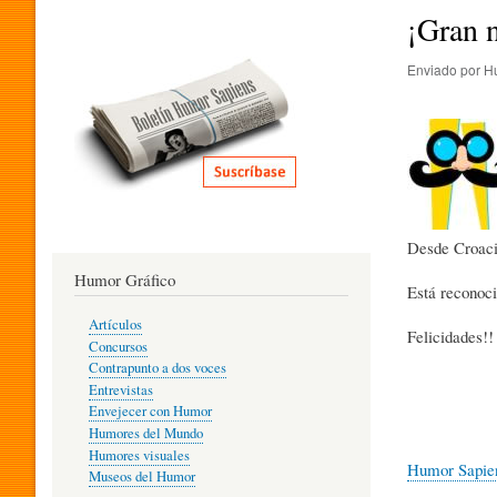
I
¡Gran n
Enviado por
H
T
E
R
Desde Croaci
Humor Gráfico
Está reconoci
A
Artículos
Felicidades!!
Concursos
T
Contrapunto a dos voces
Entrevistas
Envejecer con Humor
Humores del Mundo
U
Humores visuales
Humor Sapie
Museos del Humor