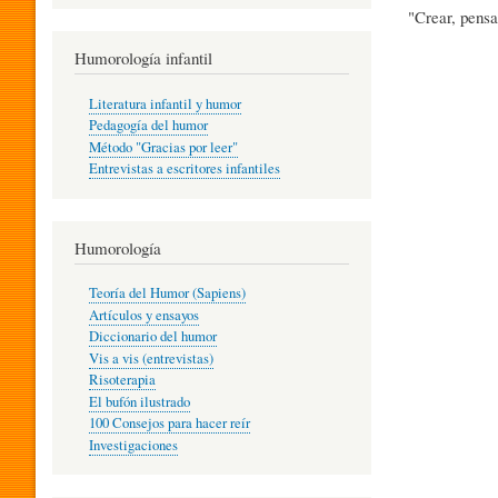
R
"Crear, pensa
Humorología infantil
A
Literatura infantil y humor
Pedagogía del humor
Método "Gracias por leer"
I
Entrevistas a escritores infantiles
N
Humorología
Teoría del Humor (Sapiens)
F
Artículos y ensayos
Diccionario del humor
Vis a vis (entrevistas)
A
Risoterapia
El bufón ilustrado
100 Consejos para hacer reír
Investigaciones
N