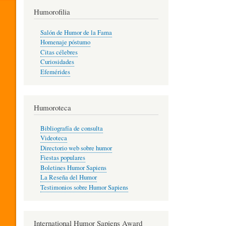
T
Humorofilia
Salón de Humor de la Fama
Homenaje póstumo
I
Citas célebres
Curiosidades
Efemérides
L
Humoroteca
Y
Bibliografía de consulta
Videoteca
H
Directorio web sobre humor
Fiestas populares
Boletines Humor Sapiens
U
La Reseña del Humor
Testimonios sobre Humor Sapiens
M
International Humor Sapiens Award