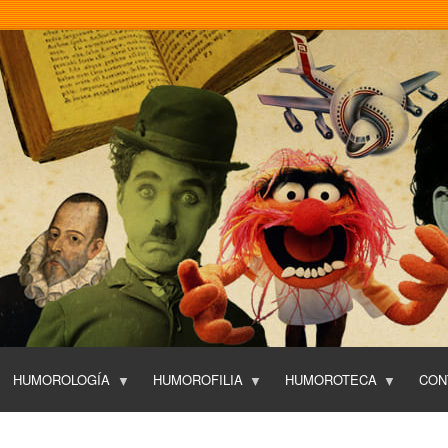
Pasar
al
contenido
principal
HUMOROLOGÍA
HUMOROFILIA
HUMOROTECA
CON
T
O
P