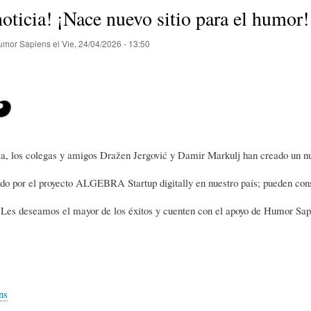
E
P
E
oticia! ¡Nace nuevo sitio para el humor!
umor Sapiens
el
Vie, 24/04/2026 - 13:50
O
I
L
R
N
Í
Í
I
C
a, los colegas y amigos Dražen Jergović y Damir Markulj han creado un n
do por el proyecto ALGEBRA Startup digitally en nuestro país; pueden cons
A
Ó
U
 Les deseamos el mayor de los éxitos y cuenten con el apoyo de Humor Sap
D
N
L
E
Y
A
ns