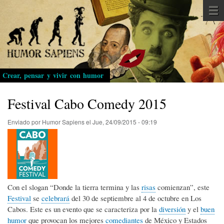
Pasar
al
contenido
principal
Crear, pensar y vivir con humor
Festival Cabo Comedy 2015
Enviado por
Humor Sapiens
el
Jue, 24/09/2015 - 09:19
Con el slogan “Donde la tierra termina y las
risas
comienzan”, este
Festival
se
celebrará
del 30 de septiembre al 4 de octubre en Los
Cabos. Este es un evento que se caracteriza por la
diversión
y el
buen
humor
que provocan los mejores
comediantes
de México y Estados