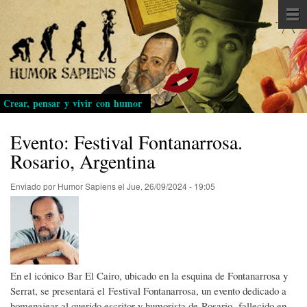
Pasar
al
contenido
principal
Crear, pensar y vivir con humor
Evento: Festival Fontanarrosa.
Rosario, Argentina
Enviado por
Humor Sapiens
el
Jue, 26/09/2024 - 19:05
En el icónico Bar El Cairo, ubicado en la esquina de Fontanarrosa y
Serrat, se presentará el Festival Fontanarrosa, un evento dedicado a
homenajear al querido escritor y humorista de Rosario, fallecido en