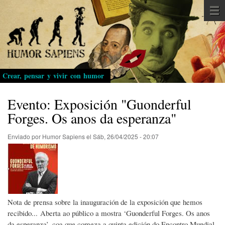
Pasar
al
contenido
principal
Crear, pensar y vivir con humor
Evento: Exposición "Guonderful
Forges. Os anos da esperanza"
Enviado por
Humor Sapiens
el
Sáb, 26/04/2025 - 20:07
Nota de prensa sobre la inauguración de la exposición que hemos
recibido... Aberta ao público a mostra ‘Guonderful Forges. Os anos
da esperanza’, coa que comeza a quinta edición do Encontro Mundial