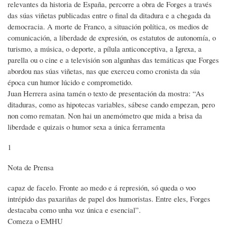
relevantes da historia de España, percorre a obra de Forges a través
das súas viñetas publicadas entre o final da ditadura e a chegada da
democracia. A morte de Franco, a situación política, os medios de
comunicación, a liberdade de expresión, os estatutos de autonomía, o
turismo, a música, o deporte, a pílula anticonceptiva, a Igrexa, a
parella ou o cine e a televisión son algunhas das temáticas que Forges
abordou nas súas viñetas, nas que exerceu como cronista da súa
época cun humor lúcido e comprometido.
Juan Herrera asina tamén o texto de presentación da mostra: “As
ditaduras, como as hipotecas variables, sábese cando empezan, pero
non como rematan. Non hai un anemómetro que mida a brisa da
liberdade e quizais o humor sexa a única ferramenta
1
Nota de Prensa
capaz de facelo. Fronte ao medo e á represión, só queda o voo
intrépido das paxariñas de papel dos humoristas. Entre eles, Forges
destacaba como unha voz única e esencial”.
Comeza o EMHU