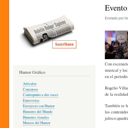
I
Evento
Enviado por
H
T
E
R
Con escenario
musical y loc
Humor Gráfico
A
en el periodi
Artículos
Rogelio Villa
Concursos
de la realidad
T
Contrapunto a dos voces
Entrevistas
También se ha
Envejecer con Humor
los contenido
Humores del Mundo
U
Humores visuales
jalisco.quadr
Museos del Humor