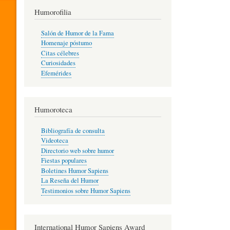
T
Humorofilia
Salón de Humor de la Fama
Homenaje póstumo
I
Citas célebres
Curiosidades
Efemérides
L
Humoroteca
Y
Bibliografía de consulta
Videoteca
H
Directorio web sobre humor
Fiestas populares
Boletines Humor Sapiens
U
La Reseña del Humor
Testimonios sobre Humor Sapiens
M
International Humor Sapiens Award