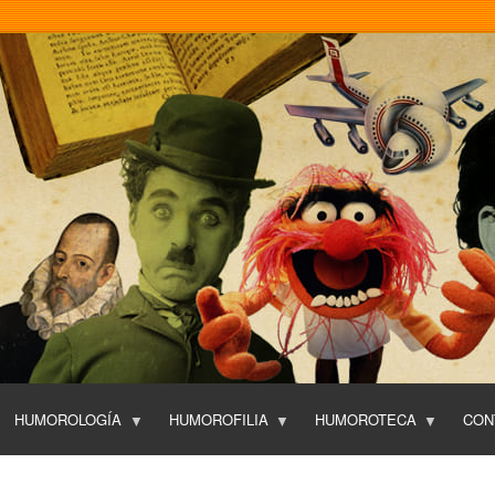
Pasar
al
contenido
principal
HUMOROLOGÍA
HUMOROFILIA
HUMOROTECA
CON
T
O
P