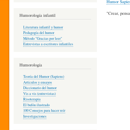
Humor Sapie
R
"Crear, pensa
Humorología infantil
A
Literatura infantil y humor
Pedagogía del humor
Método "Gracias por leer"
I
Entrevistas a escritores infantiles
N
Humorología
Teoría del Humor (Sapiens)
F
Artículos y ensayos
Diccionario del humor
Vis a vis (entrevistas)
A
Risoterapia
El bufón ilustrado
100 Consejos para hacer reír
Investigaciones
N