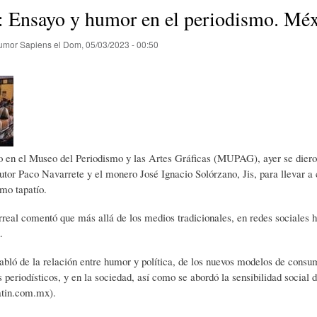
E
P
E
: Ensayo y humor en el periodismo. Mé
umor Sapiens
el
Dom, 05/03/2023 - 00:50
O
I
L
R
N
Í
Í
I
C
 en el Museo del Periodismo y las Artes Gráficas (MUPAG), ayer se dieron ci
utor Paco Navarrete y el monero José Ignacio Solórzano, Jis, para llevar
smo tapatío.
A
Ó
U
rreal comentó que más allá de los medios tradicionales, en redes sociales h
.
D
N
L
bló de la relación entre humor y política, de los nuevos modelos de consu
s periodísticos, y en la sociedad, así como se abordó la sensibilidad social
E
Y
A
atin.com.mx).