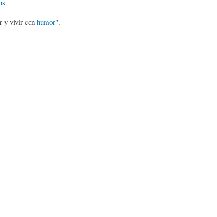
ns
L
A
S
r y vivir con
humor
".
H
C
D
U
T
E
M
U
H
O
A
U
R
L
M
(
I
O