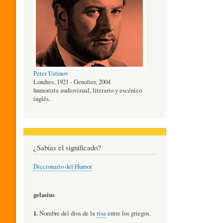
O
G
Peter Ustinov
Í
Londres, 1921 - Genolier, 2004
humorista audiovisual, literario y escénico
inglés.
A
D
¿Sabías el significado?
Diccionario del Humor
E
gelasius
L
1.
Nombre del dios de la
risa
entre los griegos.