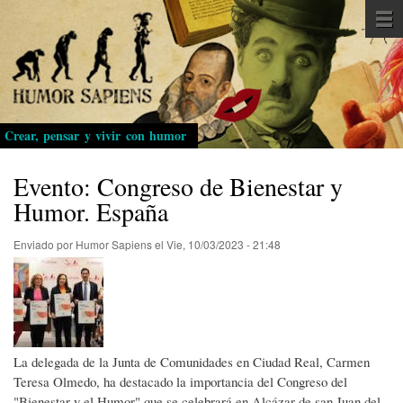
Pasar
al
contenido
principal
Crear, pensar y vivir con humor
Evento: Congreso de Bienestar y
Humor. España
Enviado por
Humor Sapiens
el
Vie, 10/03/2023 - 21:48
La delegada de la Junta de Comunidades en Ciudad Real, Carmen
Teresa Olmedo, ha destacado la importancia del Congreso del
"Bienestar y el Humor" que se celebrará en Alcázar de san Juan del