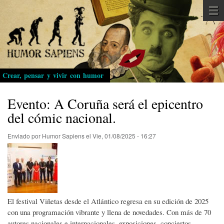
Pasar
al
contenido
principal
Crear, pensar y vivir con humor
Evento: A Coruña será el epicentro
del cómic nacional.
Enviado por
Humor Sapiens
el
Vie, 01/08/2025 - 16:27
El festival Viñetas desde el Atlántico regresa en su edición de 2025
con una programación vibrante y llena de novedades. Con más de 70
autores nacionales e internacionales, exposiciones, conciertos,