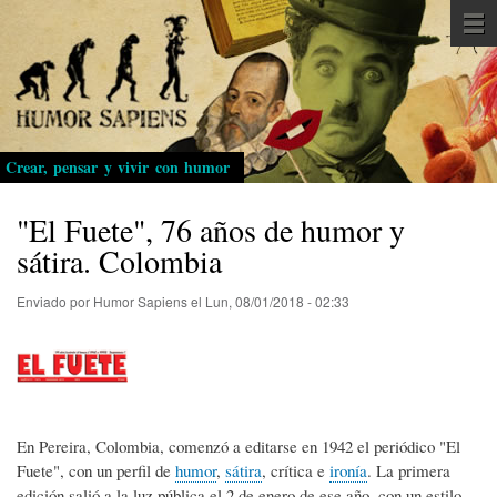
Pasar
al
contenido
principal
Crear, pensar y vivir con humor
"El Fuete", 76 años de humor y
sátira. Colombia
Enviado por
Humor Sapiens
el
Lun, 08/01/2018 - 02:33
En Pereira, Colombia, comenzó a editarse en 1942 el periódico "El
Fuete", con un perfil de
humor
,
sátira
, crítica e
ironía
. La primera
edición salió a la luz pública el 2 de enero de ese año, con un estilo