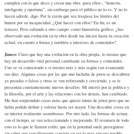
cumplen con lo que dices y crean una obra -para ellos-, “honesta,
inteligente y oportuna”, sin embargo para el público no lo es. Y no lo
hacen adrede, digo. Por la razón que sea traspasa los límites del
humor por su incapacidad. ¿Qué hacer con ellos? En fin, es un
temazo. Pero saltando a otro campo: como humorista gráfico, ¿has
observado una evolución en tu obra desde tus inicios hasta tu creación
actual, en cuanto a forma y también a intereses de contenidos?
Junco:
Claro que hay una evolución en la obra propia, lo mismo que
hay un desarrollo vital personal cambiante en formas y contenidos.
Uno se va conociendo a sí mismo más y más según van avanzando
sus días. Algunas cosas por las que uno luchaba de joven se descubren
ya pasadas o falsas y otras se van reforzando y creciendo, y se te
presentan constantemente nuevos desafíos. Mi interés por la política y
la filosofía, por el arte y las relaciones con los demás, han cambiado.
Me han sorprendido cosas mías que quizás intuía de joven pero que no
había podido definir y valorar hasta ser mayor. Uno descubre cosas en
su interior realmente asombrosas. Por otro lado, las formas de actuar,
con el tiempo, se van seleccionando y mejorando. El resumen de todo
esto es lo que le llaman estilo, que en la juventud suele perseguirse
sin saber que sencillamente consiste en ser lo más sincero posible