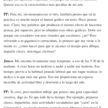
Quizás esa es la característica más peculiar de mi arte.
PP:
Para mí, sin menospreciar el otro, también pienso que en la
práctica es mucho mejor el humor gráfico sin texto. Hace pensar
más. Claro, hay palabras que producen el mismo efecto de hacernos
pensar, por supuesto, pero no abundan esas obras gráficas. Debe ser
porque sus creadores son más visuales que escritores, ¿no? Pero
volviendo a tu gigantesco curruculum, lo primero que me viene a la
mente es: ¿cómo haces para que te alcance el tiempo para dibujar,
impartir clases, investigar, etcétera?
Junco:
Me encanta levantarme muy temprano, a eso de las 5.30 de la
mañana. A esas horas no molesto a nadie y nadie me molesta. Ese
tiempo, previo a la habitual jornada laboral que me toque realizar, lo
dedico a lo que más me gusta. Eso me proporciona un espacio
increíble de actividad libre y diversión a lo largo del año.
PP:
Te creo, pero también influye que posees una gran capacidad
creativa, digo yo. Es que todo lleva tiempo. Por ejemplo, preparar
clases, impartirlas, más actividades secundarias que “caen” en la
Universidad, ¡es mucho tiempo ocupado para dibujar e investigar! Y