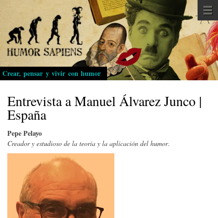
Pasar
al
contenido
principal
Crear, pensar y vivir con humor
Entrevista a Manuel Álvarez Junco |
España
Pepe Pelayo
Creador y estudioso de la teoría y la aplicación del humor
.