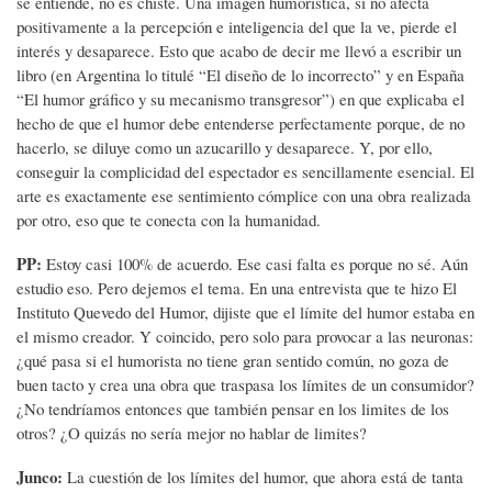
se entiende, no es chiste. Una imagen humorística, si no afecta
positivamente a la percepción e inteligencia del que la ve, pierde el
interés y desaparece. Esto que acabo de decir me llevó a escribir un
libro (en Argentina lo titulé “El diseño de lo incorrecto” y en España
“El humor gráfico y su mecanismo transgresor”) en que explicaba el
hecho de que el humor debe entenderse perfectamente porque, de no
hacerlo, se diluye como un azucarillo y desaparece. Y, por ello,
conseguir la complicidad del espectador es sencillamente esencial. El
arte es exactamente ese sentimiento cómplice con una obra realizada
por otro, eso que te conecta con la humanidad.
PP:
Estoy casi 100% de acuerdo. Ese casi falta es porque no sé. Aún
estudio eso. Pero dejemos el tema. En una entrevista que te hizo El
Instituto Quevedo del Humor, dijiste que el límite del humor estaba en
el mismo creador. Y coincido, pero solo para provocar a las neuronas:
¿qué pasa si el humorista no tiene gran sentido común, no goza de
buen tacto y crea una obra que traspasa los límites de un consumidor?
¿No tendríamos entonces que también pensar en los limites de los
otros? ¿O quizás no sería mejor no hablar de limites?
Junco:
La cuestión de los límites del humor, que ahora está de tanta