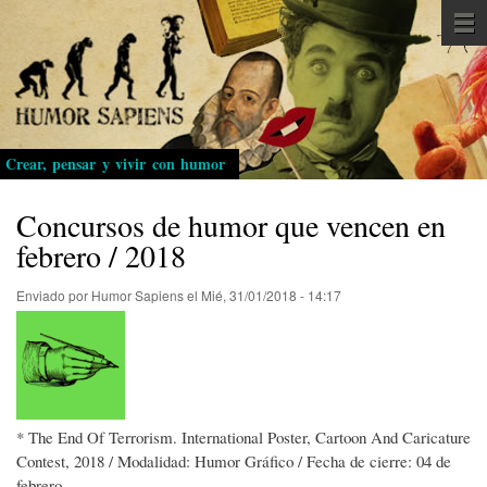
Pasar
al
contenido
principal
Crear, pensar y vivir con humor
Concursos de humor que vencen en
febrero / 2018
Enviado por
Humor Sapiens
el
Mié, 31/01/2018 - 14:17
* The End Of Terrorism. International Poster, Cartoon And Caricature
Contest, 2018 / Modalidad: Humor Gráfico / Fecha de cierre: 04 de
febrero.