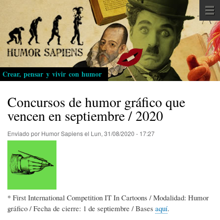
Pasar
al
contenido
principal
Crear, pensar y vivir con humor
Concursos de humor gráfico que
vencen en septiembre / 2020
Enviado por
Humor Sapiens
el
Lun, 31/08/2020 - 17:27
* First International Competition IT In Cartoons / Modalidad: Humor
gráfico / Fecha de cierre: 1 de septiembre / Bases
aquí
.