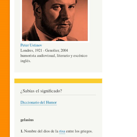
O
G
Peter Ustinov
Í
Londres, 1921 - Genolier, 2004
humorista audiovisual, literario y escénico
inglés.
A
D
¿Sabías el significado?
Diccionario del Humor
E
gelasius
L
1.
Nombre del dios de la
risa
entre los griegos.