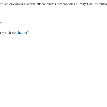
L
A
S
tio les enviamos nuestras buenas vibras, deseándoles el mayor de los éxitos
H
C
D
ns
r y vivir con
humor
".
U
T
E
M
U
H
O
A
U
R
L
M
(
I
O