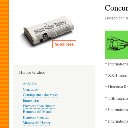
I
Concur
Enviado por
H
T
E
R
* Internation
Humor Gráfico
* XXII Inter
A
Artículos
* Huashan Ro
Concursos
T
Contrapunto a dos voces
* 11th Inter
Entrevistas
Envejecer con Humor
* Internatio
Humores del Mundo
U
Humores visuales
* Internation
Museos del Humor