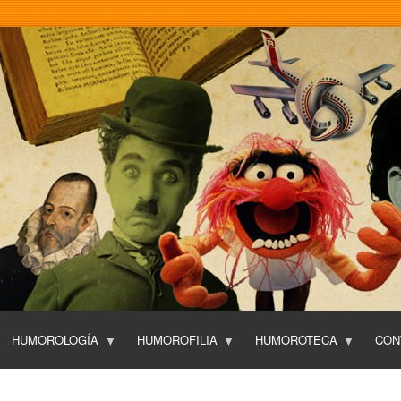
Pasar
al
contenido
principal
HUMOROLOGÍA
HUMOROFILIA
HUMOROTECA
CON
T
O
P