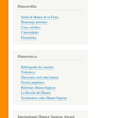
T
Humorofilia
Salón de Humor de la Fama
Homenaje póstumo
I
Citas célebres
Curiosidades
Efemérides
L
Humoroteca
Y
Bibliografía de consulta
Videoteca
H
Directorio web sobre humor
Fiestas populares
Boletines Humor Sapiens
U
La Reseña del Humor
Testimonios sobre Humor Sapiens
M
International Humor Sapiens Award