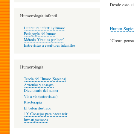
R
Desde este si
Humorología infantil
A
Literatura infantil y humor
Humor Sapie
Pedagogía del humor
Método "Gracias por leer"
"Crear, pensa
I
Entrevistas a escritores infantiles
N
Humorología
Teoría del Humor (Sapiens)
F
Artículos y ensayos
Diccionario del humor
Vis a vis (entrevistas)
A
Risoterapia
El bufón ilustrado
100 Consejos para hacer reír
Investigaciones
N