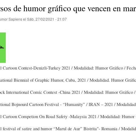
E
P
E
sos de humor gráfico que vencen en mar
umor Sapiens
el
Sáb, 27/02/2021 - 21:07
O
I
L
R
N
Í
Í
I
C
al Cartoon Contest-Denizli-Turkey 2021 / Modalidad: Humor Gráfico / Fech
national Biennial of Graphic Humor, Cuba, 2021 / Modalidad. Humor Gráfic
A
Ó
U
ck International Comic Contest -China 2021 / Modalidad: Humor Gráfico /
D
N
L
national Bojnourd Cartoon Festival - “Humanity” / IRAN – 2021 / Modalida
nal Cartoon Competion On Road Safety -Malaysia 2021 / Modalidad: Humor G
E
Y
A
al festival of satire and humor “Marul de Aur” Bistrita"- Romania / Modali