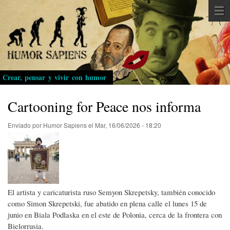
Pasar
al
contenido
principal
Crear, pensar y vivir con humor
Cartooning for Peace nos informa
Enviado por
Humor Sapiens
el
Mar, 16/06/2026 - 18:20
El artista y caricaturista ruso Semyon Skrepetsky, también conocido
como Simon Skrepetski, fue abatido en plena calle el lunes 15 de
junio en Biala Podlaska en el este de Polonia, cerca de la frontera con
Bielorrusia.