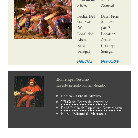
Abéne
Festival
Fecha: Del
Date: From
26/12 al
dec. 26 to
2/01
jan. 2
Localidad:
Location:
Abéne
Abene
País:
Country:
Senegal
Senegal
LEER MÁS
READ MOR
E
Homenaje Póstumo
En este período nos han dejado:
Benito Castro de México
"El Gato" Peters de Argentina
René Fiallo de República Dominicana
Hassan Zitouni de Marruecos