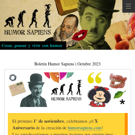
Pasar
al
contenido
principal
Crear, pensar y vivir con humor
Boletín Humor Sapiens | Octubre 2023
1° de noviembre
X
El próximo
, celebramos ¡el
Aniversario
de la creación de
humorsapiens.com
!
Les agradeceríamos a nuestros lectores nos envíen unas