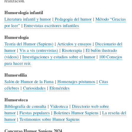
realización.
Humorología infantil
Literatura infantil y humor
|
Pedagogía del humor
|
Método “Gracias
por leer”
|
Entrevistas escritores infantiles
Humorología
Teoría del Humor (Sapiens)
|
Artículos y ensayos
|
Diccionario del
humor
|
Vis a vis (entrevistas)
|
Risoterapia
|
El bufón ilustrado
(videos)
|
Investigaciones y estudios sobre el humor
|
100 Consejos
para hacer reír.
Humorofilia
Salón de Humor de la Fama
|
Homenajes póstumos
|
Citas
célebres
|
Curiosidades
|
Efemérides
Humoroteca
Bibliografía de consulta
|
Videoteca
|
Directorio web sobre
humor
|
Fiestas populares
|
Boletines Humor Sapiens
|
La reseña del
humor
|
Testimonios sobre Humor Sapiens
Concurso Humor Sapiens 2024