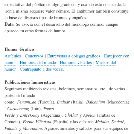
expectativa del público de algo gracioso, y cuando esto no sucede, la
ironía misma adquiere valor cómico. El antihumor también constituye
la base de diversos tipos de bromas y engaños.
Data
: Se asocia con el desarrollo del monólogo cómico, aunque
aparece en otras formas de humor.
Humor Gráfico
Artículos
|
Concursos
|
Entrevistas a colegas gráficos
|
Envejecer con
humor
|
Humores del mundo
|
Humores visuales
|
Museos del
humor
|
Contrapunto a dos voces.
Publicaciones humorísticas
Seguimos recibiendo revistas, boletines, semanarios, etc., de varias
partes del mundo
como:
Fenamizah
(Turquía),
Buduar
(Italia),
Balkanium
(Macedonia)
,
Cartoonmag
(Irán),
Panza
Verde
y
EntreGuay
(Argentina),
UhAha!
y
Apolon
(ambas de
Croacia),
Frente Viñetista
(España) y las cubanas
Melaíto
,
Dedeté,
Palante
y
Mazzantini
. Agradecimientos y saludos para sus equipos de