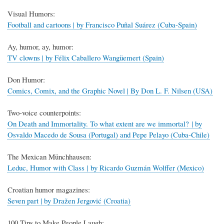
Visual Humors:
Football and cartoons | by Francisco Puñal Suárez (Cuba-Spain)
Ay, humor, ay, humor:
TV clowns | by Félix Caballero Wangüemert (Spain)
Don Humor:
Comics, Comix, and the Graphic Novel | By Don L. F. Nilsen (USA)
Two-voice counterpoints:
On Death and Immortality. To what extent are we immortal? | by
Osvaldo Macedo de Sousa (Portugal) and Pepe Pelayo (Cuba-Chile)
The Mexican Münchhausen:
Leduc, Humor with Class | by Ricardo Guzmán Wolffer (Mexico)
Croatian humor magazines:
Seven part | by Dražen Jergović (Croatia)
100 Tips to Make People Laugh: