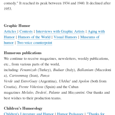
comedy." It reached its peak between 1934 and 1940. It declined after
1953.
Graphic Humor
Articles
|
Contests
|
Interviews with Graphic Artists
|
Aging with
Humor
|
Humors of the World
|
Visual Humors
|
Museums of
humor
|
Two-voice counterpoint
Humorous publications
We continue to receive magazines, newsletters, weekly publications,
etc., from various parts of the world,
including:
Fenamizah
(Turkey),
Buduar
(Italy),
Balkanium
(Macedoni
a),
Cartoonmag
(Iran),
Panza
Verde
and
EntreGuay
(Argentina),
UhAha!
and
Apolon
(both from
Croatia),
Frente Viñetista
(Spain) and the Cuban
magazines
Melaíto
,
Dedeté
,
Palante
and
Mazzantini
. Our thanks and
best wishes to their production teams.
Children’s Humorology
Children's Literature and Humor
|
Humor Pedagogy
|
"Thanks for