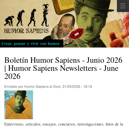
Pasar
al
contenido
principal
Crear, pensar y vivir con humor
Boletín Humor Sapiens - Junio 2026
| Humor Sapiens Newsletters - June
2026
Enviado por
Humor Sapiens
el
Dom, 31/05/2026 - 18:19
Entrevistas, artículos, ensayos, concursos, investigaciones, hitos de la