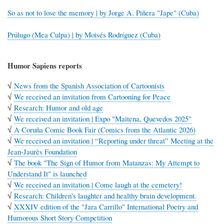
So as not to lose the memory | by Jorge A. Piñera "Jape" (Cuba)
Prúlugo (Mea Culpa) | by Moisés Rodríguez (Cuba)
Humor Sapiens reports
√
News from the Spanish Association of Cartoonists
√
We received an invitation from Cartooning for Peace
√
Research: Humor and old age
√
We received an invitation | Expo "Maitena, Quevedos 2025"
√
A Coruña Comic Book Fair (Comics from the Atlantic 2026)
√
We received an invitation | “Reporting under threat” Meeting at the
Jean-Jaurès Foundation
√
The book "The Sign of Humor from Matanzas: My Attempt to
Understand It" is launched
√
We received an invitation | Come laugh at the cemetery!
√
Research: Children's laughter and healthy brain development.
√
XXXIV edition of the "Jara Carrillo" International Poetry and
Humorous Short Story Competition