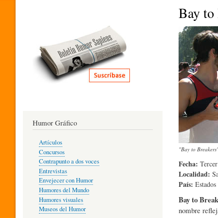
I
Bay to
T
E
R
Humor Gráfico
A
Artículos
"Bay to Breakers
Concursos
T
Contrapunto a dos voces
Fecha:
Tercer
Entrevistas
Localidad:
Sa
Envejecer con Humor
País:
Estados
Humores del Mundo
U
Bay to Break
Humores visuales
Museos del Humor
nombre reflej