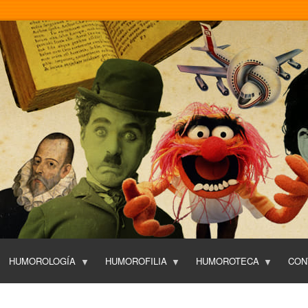
Pasar
al
contenido
principal
HUMOROLOGÍA
HUMOROFILIA
HUMOROTECA
CON
T
O
P