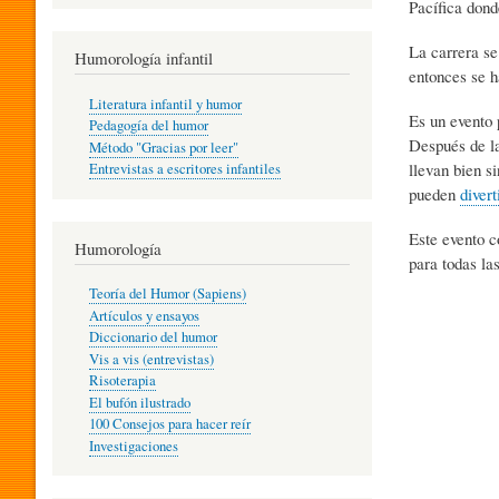
Pacífica dond
R
La carrera se
Humorología infantil
entonces se 
A
Literatura infantil y humor
Es un evento 
Pedagogía del humor
Después de l
Método "Gracias por leer"
I
llevan bien s
Entrevistas a escritores infantiles
pueden
divert
N
Este evento c
Humorología
para todas la
Teoría del Humor (Sapiens)
F
Artículos y ensayos
Diccionario del humor
Vis a vis (entrevistas)
A
Risoterapia
El bufón ilustrado
100 Consejos para hacer reír
Investigaciones
N