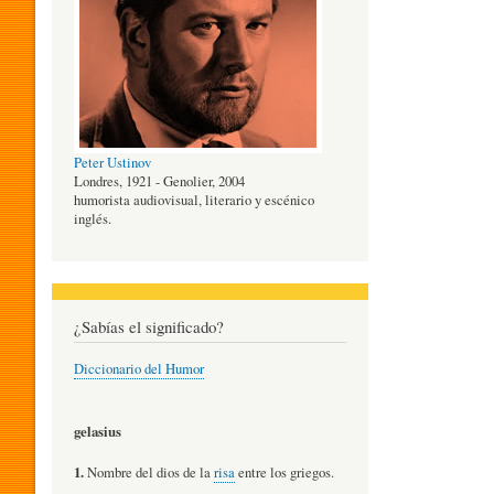
O
G
Peter Ustinov
Í
Londres, 1921 - Genolier, 2004
humorista audiovisual, literario y escénico
inglés.
A
D
¿Sabías el significado?
Diccionario del Humor
E
gelasius
L
1.
Nombre del dios de la
risa
entre los griegos.