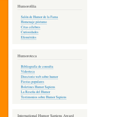
T
Humorofilia
Salón de Humor de la Fama
Homenaje póstumo
I
Citas célebres
Curiosidades
Efemérides
L
Humoroteca
Y
Bibliografía de consulta
Videoteca
H
Directorio web sobre humor
Fiestas populares
Boletines Humor Sapiens
U
La Reseña del Humor
Testimonios sobre Humor Sapiens
M
International Humor Sapiens Award