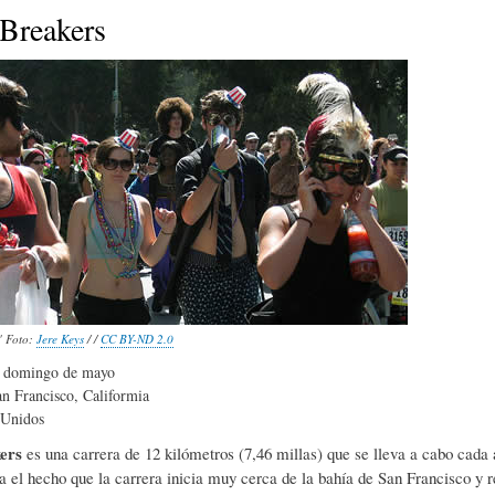
E
P
E
 Breakers
O
I
L
R
N
Í
Í
I
C
A
Ó
U
" Foto:
Jere Keys
/ /
CC BY-ND 2.0
D
N
L
 domingo de mayo
n Francisco, Califormia
 Unidos
E
Y
A
ers
es una carrera de 12 kilómetros (7,46 millas) que se lleva a cabo cada
a el hecho que la carrera inicia muy cerca de la bahía de San Francisco y r