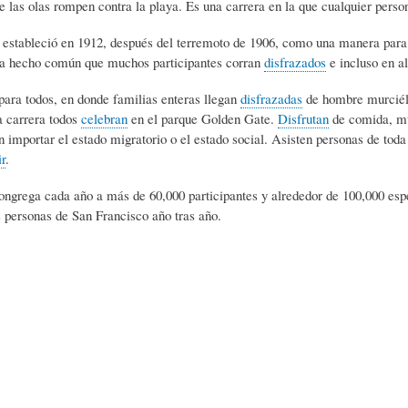
e las olas rompen contra la playa. Es una carrera en la que cualquier perso
L
A
S
 estableció en 1912, después del terremoto de 1906, como una manera para
ha hecho común que muchos participantes corran
disfrazados
e incluso en a
H
C
D
para todos, en donde familias enteras llegan
disfrazadas
de hombre murciéla
a carrera todos
celebran
en el parque Golden Gate.
Disfrutan
de comida, mú
U
T
E
in importar el estado migratorio o el estado social. Asisten personas de tod
ir
.
M
U
H
ongrega cada año a más de 60,000 participantes y alrededor de 100,000 esp
s personas de San Francisco año tras año.
O
A
U
R
L
M
(
I
O