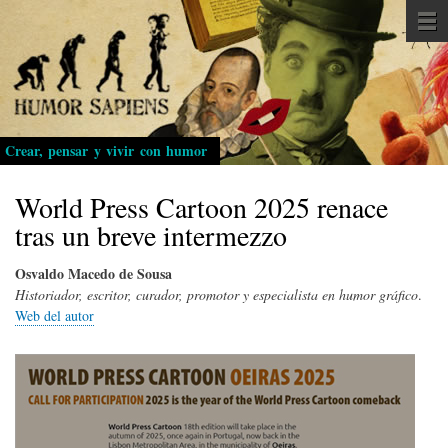
Pasar
al
contenido
principal
Crear, pensar y vivir con humor
World Press Cartoon 2025 renace
tras un breve intermezzo
Osvaldo Macedo de Sousa
Historiador, escritor, curador, promotor y especialista en humor gráfico
.
Web del autor